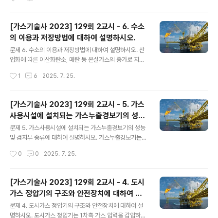
연성 부유물 : IIIA비도전성 분진 : IIIB도전성 분진 : IIIC 2)
참여와 지원을 촉진하기 위해 명예산업안전감독관을 위촉
누출..
할 수 있다.명예산업안전감독관은 사업장 자체점검, 산업
재해 예방계획 수립 참여 등을 실시한다. 1. 위촉 기준(대
[가스기술사 2023] 129회 2교시 - 6. 수소
상)근로자 대표/사업주 추천 : 산업안전보건위원회 또는 노
의 이용과 저장방법에 대하여 설명하시오.
사협의체 구성 대상 사업의 근로자 중에서 근로자대표가
글 내용
사업주의 의견을 들어 추천하는 사람근로자 단체 추천 : 근
문제 6. 수소의 이용과 저장방법에 대하여 설명하시오. 산
로자단체에 소속된 임직원 중에서 동 단체가 추천하는 사
업화에 따른 이산화탄소, 메탄 등 온실가스의 증가로 지구
람사업주 단체 추천 : 사업주단체에 소속된 임직원 중에서
온도가 지속 상승 중임. 이에 따라 전세계적으로 탄소중립
작성시간
1
6
2025. 7. 25.
동 단체가 추천하는 사람산재 예방 전문단체 추천 : 산업재
을 위한 경제, 사회적 정책이 강화되고 있으며, 국내에서도
해 예방 관련 전문단체에 소속된 임직원 중에서 ..
무탄소 신재생에너지로의 전환이 지속 이뤄지고 있음수소
의 경우, 대표적인 무탄소 에너지로써 연소 시 이산화탄소
[가스기술사 2023] 129회 2교시 - 5. 가스
가 발생하지 않는 장점이 있기에, 생산, 저장, 운송, 이용 등
사용시설에 설치되는 가스누출경보기의 성능
여러 분야에서 지속 연구개발 중임 1. 수소의 이용1) 발전연
글 내용
및 검지부 종류에 대하여 설명하시오.
료전지와 가스터빈 발전으로 나눌 수 있음. 연료전지 발전
문제 5. 가스사용시설에 설치되는 가스누출경보기의 성능
은 수소와 산소의 전기화학반응을 이용하여 전기 및 열을
및 검지부 종류에 대하여 설명하시오. 가스누출경보기는
생산하는 기술이며, 가스터빈 발전은 수소를 직접 연소하
가스 누출 시 농도를 감지하여 지시하고, 설정농도에서 자
작성시간
0
0
2025. 7. 25.
거나 LNG 등에 수소를 혼합, 연소하는 기술이다. 2) 수송
동으로 경보를 울리는 장치로써, 자동차단장치와 연동하여
수소 연료전지 차 : 연..
사용하기도 한다.검지부는 검지방식에 따라 반도체식, 접
촉연소식, 기체열전도식 등으로 나눈다. 1. 경보기 성능1)
[가스기술사 2023] 129회 2교시 - 4. 도시
기능기본사항 : 가스의 누출을 검지하여 농도를 지시함과
가스 정압기의 구조와 안전장치에 대하여 설
동시에 경보를 울려야 한다.,설정농도 : 미리 설정된 가스농
글 내용
명하시오.
도(폭발하한계의 1/4 이하)에서 자동으로 경보를 울려야
문제 4. 도시가스 정압기의 구조와 안전장치에 대하여 설
한다.경보 지속/정지 : 경보를 울린 후에는 주위의 가스 농
명하시오. 도시가스 정압기는 1차측 가스 압력을 감압하여