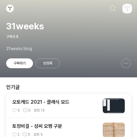
검색하기
티스토리
31weeks
구독자
5
31weeks blog
구독하기
방명록
신고하기 레이어
열기
인기글
오토캐드 2021 - 클래식 모드
5
0
조회
13
토정비결 - 성씨 오행 구분
2
0
조회
5