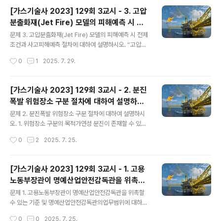
로 사용됨 1. 물리적 특성냄새 : 자극적인 냄새 융점 : -10
[가스기술사 2023] 129회 3교시 - 3. 고압
1℃비점 : -34℃증기압 : 0.68MPa(@20℃)비중 : 1.4
분출화재(Jet Fire) 모델의 피해예측 시 전
1(액체), 2.49(기체)분자량 : 70.9g/mol 2. 화학적 특성
글 내용
제조건과 사고피해예측 절차에 대하여 설명하
금속과 반응 : 대부분의 금속과 반응해 염화물을 생성한다.
문제 3. 고압분출화재(Jet Fire) 모델의 피해예측 시 전제
시오.
수소와 반응 : 수소와 쉽게 반응하며 직사광선을 쏘이면 화
조건과 사고피해예측 절차에 대하여 설명하시오. “고압분
합하여 염화수소를 생성한다.유기화합물과 반응 : 유기화
출 화재 (Jet fire)"라 함은 배관, 저장 탱크등에서 연속적
작성시간
0
1
2025. 7. 29.
합물 성분 중 수소와 치환반응하여 유기염소화합물과..
으로 누출 되는 고압의 위험물질이 누출원 근처의 발화원
에 의하여 점화되는 현상을 말하며 이 경우 연속적으로 복
사열이 발생된다.고압분출 화재는 미국석유협회(API) 또
[가스기술사 2023] 129회 3교시 - 2. 분진
는 TNO 모델을 사용하여 복사열을 예측한다.간단히 정량
폭발 위험장소 구분 절차에 대하여 설명하시
적으로 예측할 수 있는 계산절차는 “미국석유협회(API) 고
글 내용
오.
압분출화재모델 피해예측절차”를 참조한다. 1. 전제조건A
문제 2. 분진폭발 위험장소 구분 절차에 대하여 설명하시
PI 고압분출화재모델의 적용시에는 다음의 전제조건이 있
오. 1. 위험장소 구분의 목적가연성 분진이 존재할 수 있는
다.1) 분출속도가 일정하다. 2) 수직으로 누출이 일어난다.
실제 상황에서 분진폭발 혼합물이 발생하지 않도록 하는
작성시간
0
2
2025. 7. 25.
3) 완전연소가 일어난다. 4) 생성된 이산화탄소 및 검댕에
것은 아주 어려우며, 장비가 절대로 점화원이 되지 않도록
의하여 투과도..
하는 것도 쉽지 않다.따라서 분진폭발 혼합물 발생 가능성
이 큰 경우에는 점화원이 될 가능성이 아주 낮은 장비를 사
[가스기술사 2023] 129회 3교시 - 1. 고용
용하도록 하고, 분진폭발 혼합물 발생 가능성이 낮은 경우
노동부장관이 명예산업안전감독관을 위촉할
에는 보다 덜 엄격하게 설계된 장비를 사용하도록 하기 위
글 내용
수 있는 기준 및 명예산업안전감독관의업무범
함이다. 2. 분진폭발 위험장소의 구분 절차1) 물질 특성 확
문제 1. 고용노동부장관이 명예산업안전감독관을 위촉할
위에 대하여 설명하시오.
인가연성 여부, 입자 크기, 수분 함량, 분진운과 분진층의
수 있는 기준 및 명예산업안전감독관의업무범위에 대하여
최소 발화온도 및 전기저항률, 분진그룹 등을 확인한다.가
설명하시오. 고용노동부장관은 산업재해 예방활동에 대한
작성시간
0
0
2025. 7. 25.