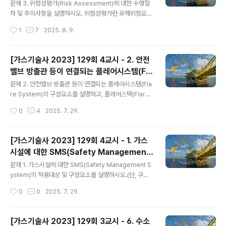
차 및 주의사항을 설명하시오.
메인스위치 등 전기장치를 완전히 차단하여 스파크가 발생
문제 3. 위험성평가(Risk Assessment)에 대한 수행절
하지 않도록 한다.고정목 설치 : 차량이 앞뒤로 움직이지 않
차 및 주의사항을 설명하시오. 위험성평가란 유해위험요인
도록 바퀴 전후에 고정목을 설치한다.접지코드 연결 : 정전
을 파악하고 발생 가능성(빈도)과 중대성(강도)을 추정, 위
작성시간
1
7
2025. 8. 9.
기 제거용 접지코드를 접지탭에 접속한다.화기유무 확인 :
험성을 판단하여 감소대책을 수립/실행하는 일련의 과정을
이입작업 장소..
의미한다. 1단계 - 사전준비(Preparation of Risk asse
ssment) 1) 위험성평가 실시규정의 작성안전보건방침 및
[가스기술사 2023] 129회 4교시 - 2. 안전
추진목표 설정, 위험성평가 실시 조직의 구성, 역할과 책임,
밸브 방출관 등이 연결되는 플레어시스템(Fla
평가대상, 실시시기, 방법 및 추진절차, 주지방법, 유의사항
글 내용
re System)의 구성요소를 설명하고, 플레
등2) 위험성평가에 관한 교육 실시사업주는 실시담당자 및
문제 2. 안전밸브 방출관 등이 연결되는 플레어시스템(Fla
어스택(Flare Stack)의 설치형태에 따른
관계자에게 외부 교육기관의 필요한 교육을 수강하게 하거
re System)의 구성요소를 설명하고, 플레어스택(Flare
나 사업장 자체적으로 근로자에게 위험성평가의 중요성,
Stack)의 설치형태에 따른 ‘엘리베이트형과 그라운드형의
‘엘리베이트형과 그라운드형의 차이점’을설명
작성시간
0
4
2025. 7. 29.
실시방법 등을 교육시키는 것이 필요하다.3) 평가대상 선..
차이점’을설명하시오. 1. 플레어시스템의 구성요소1) 플레
하시오.
어헤더(Flare Header)안전밸브 등에서 배출되는 가스나
액체를 그룹별로 모아 플레어스택으로 보내주는 배관이다.
[가스기술사 2023] 129회 4교시 - 1. 가스
2) 녹아웃드럼(Knock-Out Drum)플레어스택으로 액체
시설에 대한 SMS(Safety Management
유입 시 버닝레인(Burning Rain) 현상이 발생할 수 있으
글 내용
System)의 적용대상 및 구성요소를 설명하
므로, 유입되는 가스 중 액체를 분리하여 포집하는 설비이
문제 1. 가스시설에 대한 SMS(Safety Management S
시오.(단, 구성요소는 안전성향상계획서와 종
다. 3) 액체밀봉드럼(Liquid Seal Drum)습식 Seal로써
ystem)의 적용대상 및 구성요소를 설명하시오.(단, 구성
플레어스택의 화염이 플레어시스템으로 거꾸로 전파되는
요소는 안전성향상계획서와 종합적안전관리규정을 구별하
합적안전관리규정을 구별하여 서술한다.)
작성시간
0
0
2025. 7. 29.
것을 막거나, 플레어헤더에 약간의 진공이 형성될..
여 서술한다.) 일정 규모 이상의 고위험 고압가스시설의 경
우, 종합적안전관리(SMS) 대상자로써 경영활동 전반에 있
어 종합적 안전을 확보할 수 있도록 종합적안전관리규정을
[가스기술사 2023] 129회 3교시 - 6. 수소
마련해야 한다.아울러, 안전성 향상을 위해 안전성평가를