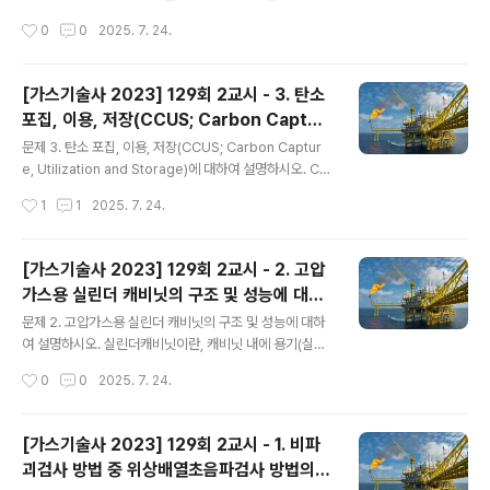
도가 변화되어도 계속 경보를 울리며, 확인 등의 조치를 했
사용자가 안전하게 사용할 수 있도록 일정한 압력으로 유
작성시간
0
0
2025. 7. 24.
을 때 경보가 정지되어야 한다.잡가스 미경보 : 담배연기 등
지해주는 장치이다.주요 구조는 압력 조절을 위한 다이어
잡가스에는 경보를 울리지 ..
프램, 스프링(또는 웨이트), 메인 밸브 등으로 구성되며, 안
전장치로는 안전밸브, 긴급차단장치, 가스누출 검지 및 경
[가스기술사 2023] 129회 2교시 - 3. 탄소
보장치 등이 있다. 1. 정압기의 구조1) 다이어프램(Diaphr
포집, 이용, 저장(CCUS; Carbon Captur
agm)2차측 압력을 감지하여 메인 밸브에 압력 변화를 전
글 내용
e, Utilization and Storage)에 대하여 설
달하는 역할을 한다. 2) 스프링(또는 웨이트)설정된 압력을
문제 3. 탄소 포집, 이용, 저장(CCUS; Carbon Captur
명하시오.
유지하도록 다이어프램에 힘을 가하며, 압력 조정 기능을
e, Utilization and Storage)에 대하여 설명하시오. CC
한다. 3) 메인 밸브(Main Valve)다이어프램의 움직임에
US는 Carbon Capture, Utilization and Storage의
작성시간
1
1
2025. 7. 24.
따라 가스 유량을 조절하여 2차측 압력을 일정하게 유지한
약자로써, 석유화학산업, 화력발전, 철강산업 등에서 발생
다. 4)..
하는 CO2를 포집하여 저장 및 이용하는 기술을 의미한다.
현재 세계 각국은 탄소중립 목표 선언과 함께 저탄소·친환
[가스기술사 2023] 129회 2교시 - 2. 고압
경 경제구조로 전환 중이며, 탄소중립을 실현하기 위한 기
가스용 실린더 캐비닛의 구조 및 성능에 대하
술로 CCUS를 적극 추진 중이다. [ CCUS 주요 내용 ] 1)
글 내용
여 설명하시오.
포집(Capture)포집 기술은 여러 물질이 혼합된 배가스에
문제 2. 고압가스용 실린더 캐비닛의 구조 및 성능에 대하
서 CO2를 포집하는 것으로써, 공정 위치에 따라 연소 후
여 설명하시오. 실린더캐비닛이란, 캐비닛 내에 용기(실린
(Post-combustion) 포집, 연소 전(Pre-combustio
더)를 장착하여 특정고압가스 등을 안전하게 사용하기 위
작성시간
0
0
2025. 7. 24.
n)..
한 것으로써 배관과 안전장치 등이 일체로 구성된 장치를
의미한다.특정고압가스란, 수소, 산소, 액화암모니아, 아세
틸렌, 액화염소, 천연가스, 압축모노실란, 압축디보레인, 액
[가스기술사 2023] 129회 2교시 - 1. 비파
화알진 등의 고압가스를 의미한다. 1. 실린더캐비닛의 구조
괴검사 방법 중 위상배열초음파검사 방법의
기준음압유지 : 그 내부의 누출된 가스를 항상 제독설비 등
글 내용