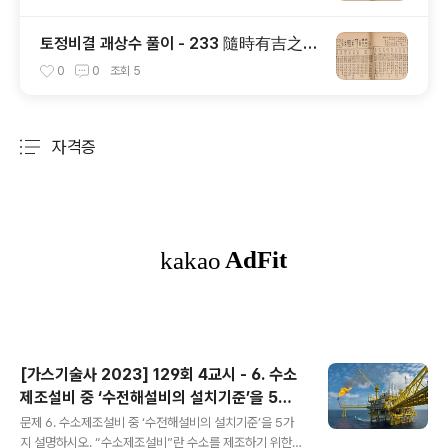
토정비결 괘상수 풀이 - 233 隨時有吉之意
(수시유길지의)
0
0
조회
5
자격증
분류 전체보기
주요 글 목록
[가스기술사 2023] 129회 4교시 - 6. 수소
제조설비 중 ‘수전해설비의 설치기준’을 5가
글 내용
지 설명하시오.
문제 6. 수소제조설비 중 ‘수전해설비의 설치기준’을 5가
지 설명하시오. “수소제조설비”란 수소를 제조하기 위한