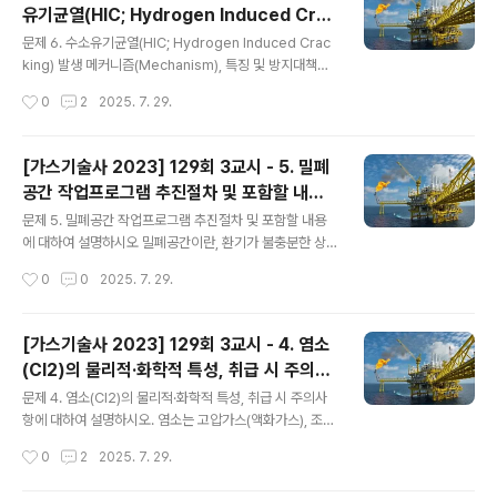
유기균열(HIC; Hydrogen Induced Crac
바탕으로 한 안전운전계획 등의 안전성향상계획서를 작성
글 내용
king) 발생 메커니즘(Mechanism), 특징
해야 한다.(산안법상 공정안전보고서[PSM]와 유사함) 1.
문제 6. 수소유기균열(HIC; Hydrogen Induced Crac
및 방지대책에 대하여 설명하시오.
SMS 적용대상석유정제사업자의 고압가스시설로써 저장
king) 발생 메커니즘(Mechanism), 특징 및 방지대책에
능력이 100톤 이상석유화학공업자 또는 지원사업자의 고
대하여 설명하시오. 수소 손상(Hydrogen Damage)은
작성시간
0
2
2025. 7. 29.
압가스시설로써 일 처리능력이 1만m3 이상 또는 저장능
수소 침투, 수소와의 반응 등에 따라 금속에 기계적 손상을
력이 100톤 이상비료생산업자의 고압..
주는 것을 의미하며, 수소유기균열(HIC, Hydrogen Ind
uced Cracking), 수소침식(Hydrogen Attack) 등이
[가스기술사 2023] 129회 3교시 - 5. 밀폐
있다.이 중 수소유기균열은 수소원자가 금속에 침투하여
공간 작업프로그램 추진절차 및 포함할 내용
균열을 일으키는 것을 의미하며, 황화수소(H2S)가 다량
글 내용
에 대하여 설명하시오
존재하는 유전의 배관이나 수첨탈황설비(HDS, Hydro D
문제 5. 밀폐공간 작업프로그램 추진절차 및 포함할 내용
e-Sulfurization Unit) 등에서 발생한다. 1. 발생 메커니
에 대하여 설명하시오 밀폐공간이란, 환기가 불충분한 상
즘수소이온 생성 : 유전에 존재하는 황화수소(H2S)가 분
태에서 산소결핍으로 인한 질식, 유해가스로 인한 건강장
작성시간
0
0
2025. 7. 29.
해되어 수소이..
애, 인화성 물질에 의한 화재․폭발 등의 위험이 있는 장소를
의미함이러한 장소에서 작업할 경우는 재해예방을 위해 밀
폐공간 작업 프로그램을 수립, 시행해야 함 1. 밀폐공간 작
[가스기술사 2023] 129회 3교시 - 4. 염소
업 프로그램 추진절차 1) 밀폐공간 작업대상 선정출입하지
(Cl2)의 물리적·화학적 특성, 취급 시 주의사
않고 외부에서는 작업할 수 없는 작업대상 선정(잠재적 유
글 내용
항에 대하여 설명하시오.
해위험요인 발생 가능성이 있는 장소도 포함)2) 질식재해
문제 4. 염소(Cl2)의 물리적·화학적 특성, 취급 시 주의사
예방대책 수립산소 및 유해가스 농도 측정, 환기대책보호
항에 대하여 설명하시오. 염소는 고압가스(액화가스), 조연
구 선정, 사용, 유지관리 내용응급처치 및 비상연락체계 구
성가스, 독성가스로 분류되며, 상온에서 황록색의 기체로
작성시간
0
2
2025. 7. 29.
축3) 교육, 훈련 (근로자, 프로그램 추진팀 대상)산소 및 유
자극적인 냄새가 남통상 압력용기에 액화시켜 저장/사용하
해가스 농도 측정방법안전작업절..
며, 산화제, 살균/소독제, 염산 및 금속염화물의 원료 등으