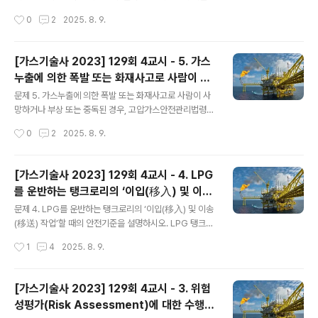
것으로서 규칙 제2조제3항에 따른 수소용품 중 수전해설
작성시간
0
2
2025. 8. 9.
비 및 수소추출설비를 말한다.수전해설비 : 물의 전기분해
에 의하여 그 물로부터 수소를 제조하는 설비 1. 설치기준1)
수전해설비실의 환기가 강제환기만으로 이루어지는 경우
[가스기술사 2023] 129회 4교시 - 5. 가스
에는 강제환기가 중단되었을 때 수전해 설비의 운전이 정
누출에 의한 폭발 또는 화재사고로 사람이 사
지되도록 한다.2) 수전해설비를 실내에 설치하는 경우 해
글 내용
망하거나 부상 또는 중독된 경우, 고압가스안
당 실 내의 산소 농도가 23.5% 이하가 되도록 유지한다.
문제 5. 가스누출에 의한 폭발 또는 화재사고로 사람이 사
전관리법령 상의 ‘사고통보사항’ 및 ‘통보방
3) 수전해설비를 실외에 설치하는 경우 눈, 비, 낙뢰 등으로
망하거나 부상 또는 중독된 경우, 고압가스안전관리법령
부터 보호할 수 있는 조치를 한다.4) 수전해설비의 수소 및
상의 ‘사고통보사항’ 및 ‘통보방법’을 설명하시오. 고압가스
법’을 설명하시오.
작성시간
0
2
2025. 8. 9.
산소 방출관의 방출구는 다음 기준에 적합하도록 설치한
사업자 등과 특정고압가스 사용 신고자는 그 시설이나 제
다.수소 및 산소의 방출관 방출구는..
품과 관련 사망, 부상 또는 중독, 가스누출 폭발 또는 화재
사고 등이 발생하면 한국가스안전공사에 통보해야 하며,
[가스기술사 2023] 129회 4교시 - 4. LPG
한국가스안전공사는 이를 시·군·구청장에게 보고해야 한
를 운반하는 탱크로리의 ‘이입(移入) 및 이송
다. 1. 사고 통보 사항통보자의 소속, 지위, 성명 및 연락처
글 내용
(移送) 작업’할 때의 안전기준을 설명하시오.
사고발생 일시 사고발생 장소 사고내용(가스 종류, 양 및 확
문제 4. LPG를 운반하는 탱크로리의 ‘이입(移入) 및 이송
산거리 등을 포함한다) 시설현황(시설의 종류, 위치 등을
(移送) 작업’할 때의 안전기준을 설명하시오. LPG 탱크로
포함한다) 인명 및 재산의 피해현황 2. 사고의 종류별 통보
리로의 이입 또는 이송 작업을 할 경우는 로딩암 등을 통해
작성시간
1
4
2025. 8. 9.
방법 및 기한사고의 종류통보방법 통보 기한속보상보가.
액체 LPG가 탱크로리와 저장탱크간 고압으로 이동하므
사람이 사망한 사고전화..
로, 누설에 의한 화재, 폭발 등을 예방하기 위해 안전수칙을
반드시 지켜야 한다. 1. 이입작업 시 안전기준1) 차량운전자
[가스기술사 2023] 129회 4교시 - 3. 위험
는 안전관리자 책임하 다음 조치를 취해야 한다.정차/시동
성평가(Risk Assessment)에 대한 수행절
정지 : 차량을 정차시키고 브레이크를 건 다음, 엔진을 끄고
글 내용