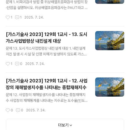
장·단점을 설명하시오.
으로 이송할 수 있고 내부 압력이 외부 압력보다 항상 낮게
문제 1. 비파괴검사 방법 중 위상배열초음파검사 방법의 장
유지될 수 있어야 한다.안전율 : 그 안의 설비 중 고압가스
·단점을 설명하시오. 위상배열초음파검사는 PAUT라고 하
가 통하는 부분은 안전율을 4 이상으로 설계해야 한다.점
며, Phased Array Ultrasonic Testing의 약자이다.여
작성시간
1
1
2025. 7. 24.
검 용이성 : 그 내부의 배관 접속부 및 기기류를 용이하게
기서, 위상(phase)은 일정한 패턴을 갖고 반복하는 파형
점검, 확인할 수 있는 ..
을 의미하며, 배열(array)은 일정한 규칙에 따라 나열된 상
태를 의미한다.즉, 반복 파형을 발산하는 소자(element)
[가스기술사 2023] 129회 1교시 - 13. 도시
를 여러개 배열한 탐촉자(probe)를 통해 검사하는 방법을
가스사업법령상 내진설계 대상
뜻한다. 1. PAUT 주요 내용초음파를 송수신하는 여러개의
글 내용
소자(element)로 이뤄진 탐촉자(probe)를 통해 피검사
문제 13. 도시가스사업법령상 내진설계 대상 1. 내진설계
체 내부의 결함여부를 판별하는 비파괴검사 방법이다.1) 원
지진 발생 시 시설 및 인명 피해가 발생하지 않도록 가스시
리(메카니즘)탐촉자의 여러 소자에서 초음파를 송신함결함
설 등 구조물을 지진에 견디도록 설계하는 것을 의미한다.
작성시간
1
0
2025. 7. 24.
부에서 초음파가 반사됨반사된 초음파가 탐촉자..
여기서 내진이란, 좁은 의미로 구조물의 강성을 증가시켜
지진하중을 견디도록 하는 것을 말하며, 넓은 의미로는 제
진(감쇠장치로 진동을 저감)과 면진(구조물과 지반을 분리
[가스기술사 2023] 129회 1교시 - 12. 사업
시켜 진동 미전달)을 포함하기도 한다. 2. 도법상 내진설계
장의 재해발생지수를 나타내는 종합재해지수
대상가스 제조시설에서 저장능력이 3톤(압축가스는 300
글 내용
m³) 이상인 지상 저장탱크(가스도매사업자가 소유하는 지
문제 12. 사업장의 재해발생지수를 나타내는 종합재해지
중식 저장탱크 포함)와 가스홀더가스 충전시설에서 저장능
수 사업장의 재해통계를 나타내는 지수로는 도수율(빈도)
력이 5톤 또는 500m³ 이상인 지상 저장탱크와 가스홀더
과 강도율(크기) 등이 있으며, 종합재해지수(도수강도치)는
작성시간
0
0
2025. 7. 24.
가스 충전시설에서 반응, 분리, 정제, 증류 등의 탑류로써
도수율과 강도율을 결합하여 나타낸 지수임종합재해지수
동체부 높이가 5m 이상인 압력용..
는 사고의 위험도(risk)를 LoF(Likelihood of Failure)
× CoF(Consequence of Failure)로 나타내는 개념과
더보기
유사함 [ 재해통계지수 ] 1) 도수율산업재해의 발생빈도를