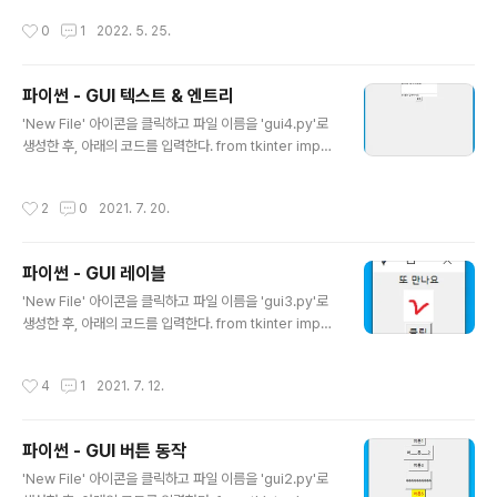
에 현재 날짜 및 시간 저장 print("- Date & Time : ", no
작성시간
0
1
2022. 5. 25.
w_time) # now_time 출력 코드 작성이 완료되면, 'Run'
탭에서 'Run and Debug'를 클릭하거나, Powershell
에서 'python date.py'를 입력해서 작성된 'date.py'의
파이썬 - GUI 텍스트 & 엔트리
코드를 실행시키면, 날짜와 시간이 출력되는 것을 확인할
글 내용
수 있다.
'New File' 아이콘을 클릭하고 파일 이름을 'gui4.py'로
생성한 후, 아래의 코드를 입력한다. from tkinter impor
t * root = Tk() root.title("GUI") root.geometry("6
40x480") # 가로 x 세로 txt = Text(root, width=30,
작성시간
2
0
2021. 7. 20.
height=5) # txt라는 이름의 입력창(Text) 생성 txt.pac
k() txt.insert(END, "글자를 입력하세요") # txt 입력창
기본값, Text : 줄바꿈 가능 e = Entry(root, width=30)
파이썬 - GUI 레이블
# e라는 이름의 입력창(Entry) 생성 e.pack() e.insert
글 내용
(0, "한 줄만 입력하세요") # e 입력창 기본값, Entry : 줄
'New File' 아이콘을 클릭하고 파일 이름을 'gui3.py'로
바꿈 불가 def btn..
생성한 후, 아래의 코드를 입력한다. from tkinter impor
t * root = Tk() root.title("GUI") label1 = Label(roo
t, text="안녕하세요") # label1에 '안녕하세요' 출력 lab
작성시간
4
1
2021. 7. 12.
el1.pack() photo = PhotoImage(file='C:\PythonW
orkspace\gui\img.png') # photo에 img.png 불러오
기 label2 = Label(root, image=photo) # label2에
파이썬 - GUI 버튼 동작
img.png 출력 label2.pack() def change(): # 'chan
글 내용
ge' 내용 label1.config(text="또 만나요") # label1을
'New File' 아이콘을 클릭하고 파일 이름을 'gui2.py'로