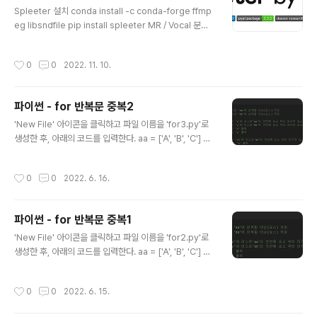
글 내용
이 생각한 숫자를 모두 맞출 때까지 1~3번의 과정을 반복
Spleeter 설치 conda install -c conda-forge ffmp
한다. 예를 들어, 상대방이 숫자 123을 생각한 경우, 게임
eg libsndfile pip install spleeter MR / Vocal 분리
참가자가 456을 말하면, 상대방은 "스트라이크: 0, 볼:
명령어 spleeter separate -p spleeter:2stems -o
0"이라고 알려준다. 이어서 게임 참가자가 789를 말하면,
output audio_example.mp3 Vocals (singing voic
작성시간
0
0
2022. 11. 10.
상대..
e) / accompaniment separation (2 stems) Vocal
s / drums / bass / other separation (4 stems) Vo
cals / drums / bass / piano / other separation (5
파이썬 - for 반복문 중복2
stems) - 원본 audio파일 : audio_example.mp3 -
글 내용
원본 audio파일과 동일한 폴더에서 명령어 실행 - ..
'New File' 아이콘을 클릭하고 파일 이름을 'for3.py'로
생성한 후, 아래의 코드를 입력한다. aa = ['A', 'B', 'C'] #
리스트 'aa'에 반복할 대상(요소) 저장 bb = ['1', '2', '3']
# 리스트 'bb'에 반복할 대상(요소) 저장 for x in aa: # 변
작성시간
0
0
2022. 6. 16.
수 'x'에 리스트'aa'의 첫번째 요소 부터 마지막 요소까지
차례로 대입 for y in bb: # 변수 'y'에 리스트'bb'의 첫번
째 요소 부터 마지막 요소까지 차례로 대입 print(x) # 변
파이썬 - for 반복문 중복1
수 'x' 출력 print(y) # 변수 'y' 출력 for xx in aa: # 변수
글 내용
'xx'에 리스트'aa'의 첫번째 요소 부터 마지막 요소까지 차
'New File' 아이콘을 클릭하고 파일 이름을 'for2.py'로
례로 대입 print(x) # 변수 'x' 출력 코드 작성..
생성한 후, 아래의 코드를 입력한다. aa = ['A', 'B', 'C'] #
리스트 'aa'에 반복할 대상(요소) 저장 bb = ['1', '2', '3']
# 리스트 'bb'에 반복할 대상(요소) 저장 for x in aa: # 변
작성시간
0
0
2022. 6. 15.
수 'x'에 리스트 'aa'의 첫번째 요소 부터 마지막 요소까지
차례로 대입 for y in bb: # 변수 'y'에 리스트 'bb'의 첫번