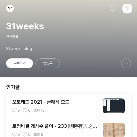
검색하기
티스토리
31weeks
구독자
5
31weeks blog
구독하기
방명록
신고하기 레이어
열기
인기글
오토캐드 2021 - 클래식 모드
5
0
조회
13
토정비결 괘상수 풀이 - 233 隨時有吉之意
(수시유길지의)
0
0
조회
5