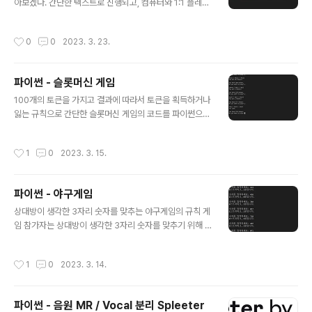
LunarCalendar() # params : year(년), month(월),
아보겠다. 간단한 텍스트로 진행되고, 컴퓨터와 1:1 플레이
day(일) calendar.set..
를 할 수 있는 블랙잭 게임이므로 아래의 세가지 룰 정도만
알아두고 적용하면 될 것 같다. 1. 힛(Hit) 처음 2장의 상태
작성시간
0
0
2023. 3. 23.
에서 카드를 더 뽑는 것을 Hit이라고 한다. 제스처로는 검
지 손가락으로 테이블을 톡 내려주면 된다. 21이 되지 않는
한 얼마든지 원하는 만큼 카드를 뽑을 수 있다. 반면, 카드
파이썬 - 슬롯머신 게임
의 수 합산이 21이 넘으면 그 즉시 지게 되므로 뽑아서 높
글 내용
은 숫자를 만들되 얼마나 욕심을 부리지 않고 적당한 때에
100개의 토큰을 가지고 결과에 따라서 토큰을 획득하거나
멈추느냐가 블랙잭의 실력. 이 경우는 자신만이 아니라 딜
잃는 규칙으로 간단한 슬롯머신 게임의 코드를 파이썬으로
러에게도 해당되어, 자신의 숫자가 낮더라도 딜러는 17 이
구현하면 아래와 같다. import random # 슬롯머신 결과
상이 되기 전까지는 무조건 카드를 더 받아야 하기 때문에
생성 def spin(): return random.choice(["Cherry",
작성시간
1
0
2023. 3. 15.
(일명 De..
"Bell", "Lemon", "Orange", "Star", "Skull"]) # 게임
진행 def play(): tokens = 100 # 초기 토큰 개수 while
True: print() print(f"You have {tokens} tokens.") if
파이썬 - 야구게임
tokens
글 내용
상대방이 생각한 3자리 숫자를 맞추는 야구게임의 규칙 게
임 참가자는 상대방이 생각한 3자리 숫자를 맞추기 위해 3
자리 숫자를 말한다. 상대방은 말한 숫자와 비교하여 세 자
리 중에 하나의 숫자가 같고 자리도 같은 경우 "스트라이크
작성시간
1
0
2023. 3. 14.
(S)"로, 하나의 숫자는 맞지만 자리가 다른 경우 "볼(B)"로
알려준다. 맞는 숫자가 없을 경우 "아웃(O)"으로 알려준다.
게임 참가자는 상대방이 알려준 스트라이크와 볼의 수를
파이썬 - 음원 MR / Vocal 분리 Spleeter
바탕으로 다시 1번 과정을 반복한다. 게임 참가자는 상대방