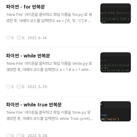
째 요소 부터 마지막 요소까지 차례로 대입 print(x) # 변
파이썬 - for 반복문
수 'x' 출력 print(y) # 변수 'y' 출력 코드 작성이 완료되
글 내용
면, 'Run' 탭에서 'Run and Debug'를 클릭하거나, Pow
'New File' 아이콘을 클릭하고 파일 이름을 'for.py'로 생
ershell에서 'python for2.py'를 입력해서 작..
성한 후, 아래의 코드를 입력한다. aa = ['A', 'B', 'C'] # 리
스트 'aa'에 반복할 대상(요소) 저장 for x in aa: # 변수
'x'에 리스트 'aa'의 첫번째 요소 부터 마지막 요소까지 차
작성시간
0
0
2022. 6. 14.
례로 대입 print(x) # 변수 'x' 출력 코드 작성이 완료되면,
'Run' 탭에서 'Run and Debug'를 클릭하거나, Powers
hell에서 'python for.py'를 입력해서 작성된 'for.py'의
파이썬 - while 반복문
코드를 실행시키면, 리스트 'aa'의 요소인 'A', 'B', 'C'가 순
글 내용
서대로 출력되는 것을 확인할 수 있다.
'New File' 아이콘을 클릭하고 파일 이름을 'while.py'로
생성한 후, 아래의 코드를 입력한다. a = 1 # a = 1 while
a
작성시간
0
0
2022. 5. 29.
파이썬 - while true 반복문
글 내용
'New File' 아이콘을 클릭하고 파일 이름을 'time.py'로
생성한 후, 아래의 코드를 입력한다. while True: print('h
ello') 코드 작성이 완료되면, 'Run' 탭에서 'Run and De
bug'를 클릭하거나, Powershell에서 'python while_t
작성시간
0
0
2022. 5. 28.
rue.py'를 입력해서 작성된 'while_true.py'의 코드를 실