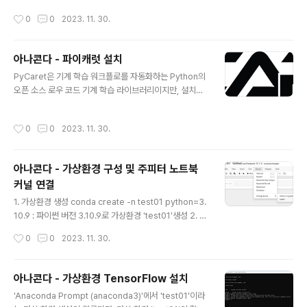
* reg = setup(data=train_x, target=train_y, sessi
작성시간
0
0
2023. 11. 30.
on_id=123) data : 훈련 데이터(특성) target : 예측하려
는 대상 변수(타겟 변수) session_id : 재현성을 위해 무
작위 시드를 설정하는 선택적 매개변수 # 최적의 모델 선
아나콘다 - 파이캐럿 설치
택 (상위 3개 모델 선택) best_models = compare_m
글 내용
odels(n_select=3) n_select=3 : 상위 3개 모델 선택
PyCaret은 기계 학습 워크플로를 자동화하는 Python의
# Best Model 저장 import pickle with open('best
오픈 소스 로우 코드 기계 학습 라이브러리이지만, 설치할
_1-lgbm..
때 다른 라이브러리와 충돌이 있을 수 있으므로 타 라이브
러리 보다 제일 먼저 설치해 주어야 한다. 우선 가상환경을
작성시간
0
0
2023. 11. 30.
생성하고(하단 링크 참고) 파이캐럿을 설치하는데, 아나콘
다를 이용할 경우, 아래와 같이 conda 명령어를 이용해서
설치하면 작동 안하는 경우가 있을 수 있다. conda instal
아나콘다 - 가상환경 구성 및 주피터 노트북
l -c conda-forge pycaret 따라서 pip install 명령어
커널 연결
를 이용해서 아래와 같이 설치해주면 된다. pip install py
글 내용
caret pip install 명령어를 사용하는 방법은 아래의 파이
1. 가상환경 생성 conda create -n test01 python=3.
캐럿 공식홈페이지 매뉴얼상에서 확인할 수 있으며, 매뉴
10.9 : 파이썬 버전 3.10.9로 가상환경 'test01'생성 2. 가
얼상에 conda로 가상환경을..
상환경 들어가기 conda activate test01 3. 가상환경
작성시간
0
0
2023. 11. 30.
들어가서 주피터 설치 pip install jupyter notebook 4.
커널 연결 python -m ipykernel install --user --na
me 가상환경이름 --display-name "표시할 커널이름"
아나콘다 - 가상환경 TensorFlow 설치
ex) python -m ipykernel install --user --name te
글 내용
'Anaconda Prompt (anaconda3)'에서 'test01'이라
st01 --display-name "test01" -> 가상환경 'test0