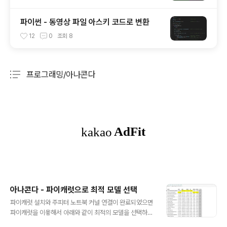
파이썬 - 동영상 파일 아스키 코드로 변환
12
0
조회
8
프로그래밍/아나콘다
분류 전체보기
주요 글 목록
아나콘다 - 파이캐럿으로 최적 모델 선택
글 내용
파이캐럿 설치와 주피터 노트북 커널 연결이 완료되었으면
파이캐럿을 이욯해서 아래와 같이 최적의 모델을 선택하고
예측을 할 수 있다. from pycaret.regression import