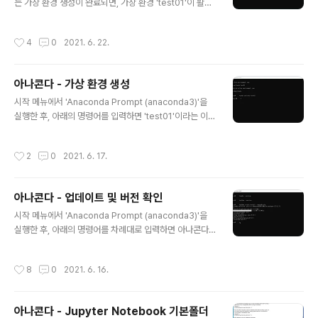
는 가상 환경 생성이 완료되면, 가상 환경 'test01'이 활성
1'을 주피터 노트북 커널에 연결 5. 커널 연결 해제 jupyte
화된 상태에서 아래의 명령어를 입력해서 텐서플로(Tens
r kernelspec uninstal..
orFlow)를 설치한다. conda install tensorflow - 텐서
작성시간
4
0
2021. 6. 22.
플로(TensorFlow) 설치 특정 버전의 텐서플로(Tensor
Flow) 설치를 원할 경우에는 아래의 명령어를 이용한다. p
ip install tensorflow==1.15 - 텐서플로(TensorFlo
아나콘다 - 가상 환경 생성
w) 설치 1.15 버전 텐서플로(TensorFlow)의 설치가 완
글 내용
료되면, 파이썬(Python)을 실행해서 설치된 텐서플로(Te
시작 메뉴에서 'Anaconda Prompt (anaconda3)'을
nsorFlow)의 버전을 확인해본다. python - 파이썬(Pyt
실행한 후, 아래의 명령어를 입력하면 'test01'이라는 이름
hon) 실행 import tensorf..
을 가진 가상 환경을 생성할 수 있다. conda create -n t
est01 python=3.6 - 가상 환경 이름 : test01 - 파이썬
작성시간
2
0
2021. 6. 17.
버전 : 3.6 (파이썬 3.7 버전을 설치할 경우 : conda cre
ate -n test01 python=3.7) conda activate test01
- 가상 환경 test01 활성화 'test01' 가상 환경이 활성화
아나콘다 - 업데이트 및 버전 확인
되면, 명령 프롬프트 앞쪽에 있던 '(base)'라는 표시가 '(t
글 내용
est01)'로 바뀌는 것을 볼 수 있다. 그리고 이렇게 생성된
시작 메뉴에서 'Anaconda Prompt (anaconda3)'을
가상 환경은 'Anaconda Navigator'에서도 확인할 수 있
실행한 후, 아래의 명령어를 차례대로 입력하면 아나콘다,
으며, 드..
파이썬, 파이썬 관련 패키지를 업데이트하고 아나콘다와
파이썬의 버전을 확인할 수 있다. conda update -n bas
작성시간
8
0
2021. 6. 16.
e conda (아나콘다 업데이트) conda update --all (파
이썬 관련 패키지 업데이트) conda --version (아나콘
다 버전 확인) 4.10.1 python --version (파이썬 버전 확
아나콘다 - Jupyter Notebook 기본폴더
인) 3.8.8 python -m pip install --upgrade pip (파