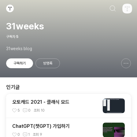
검색하기
티스토리
31weeks
구독자
5
31weeks blog
구독하기
방명록
신고하기 레이어
열기
인기글
오토캐드 2021 - 클래식 모드
5
0
조회
10
ChatGPT(챗GPT) 가입하기
0
1
조회
9