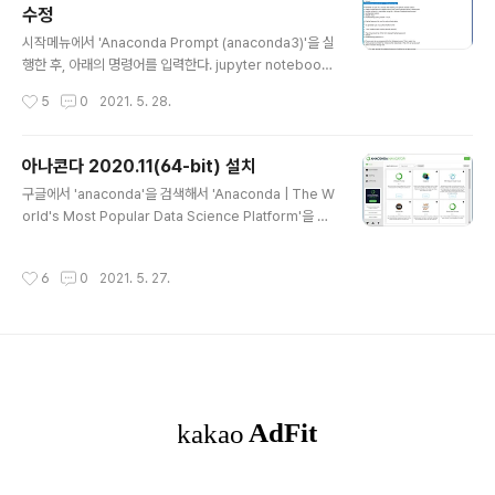
수정
이썬 업데이트)
글 내용
시작메뉴에서 'Anaconda Prompt (anaconda3)'을 실
행한 후, 아래의 명령어를 입력한다. jupyter notebook
--generate-config 명령어를 실행하면 jupyter_note
작성시간
5
0
2021. 5. 28.
book_config.py 파일경로를 확인할 수 있다. 이렇게 확
인한 jupyter_notebook_config.py 파일경로를 윈도
우 탐색기를 실행시켜서 해당경로로 찾아간 후, 메모장으
아나콘다 2020.11(64-bit) 설치
로 파일은 연다. jupyter_notebook_config.py 파일
글 내용
구글에서 'anaconda'을 검색해서 'Anaconda | The W
내에서 # c.NotebookApp.notebook_dir = ''가 있는
orld's Most Popular Data Science Platform'을 클
위치를 찾아서 앞쪽에 붙어있는 주석표시인 '#'을 지워주
릭하여 아나콘다 공식 홈페이지로 이동 후, 'Get Started'
고 '' 사이에 원하는 경로를 입력해준다. (ex. C:\jupyter_
항목을 클릭한다. 'Get Started' 창이 뜨면, 'Download
project) jupyter_noteboo..
작성시간
6
0
2021. 5. 27.
Anaconda installers'를 클린한 후, 자신의 컴퓨터 사양
에 맞는 버전으로 다운로드 한다. 다운로드한 파일을 실행
시키면 설치가 시작되는데 간단한 안내사항을 확인하고 'N
ext'를 클릭항 후, 소프트웨어 라이선스 계약서에서 'I Agr
ee' 항목을 클릭한다. Installation Type에서는 'All Us
ers (requires admin privileges)'를 선택하고 'Nex
t'를 클릭한다. 설치 ..