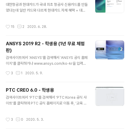
글 내용
st에 들어있는 스티커는 고급진 것도 아니고 캐주얼도 아
대한항공과 현대카드가 국내 최초 항공사 신용카드를 만들
니고 좀 그렇다. 그리고 '프리미엄 서비스 안내' 종이는 2개
었다는데 일반 카드와 다르게 현대카드 자체 혜택 + 대한
가 들어있었는데 두 개를 아무리 비교해봐도 똑같다. 이건
항공 런칭 프로모션 혜택을 같이 받을 수 있어서 지금 가입
포장할 때 실수가 있었던 것 같다. 다음으로 민트색 패키지
하기에 상당히 매력적일 것 같다는 느낌이 와서 한번 알아
작성시간
15
2
2020. 6. 28.
를 열어보면 아주 두꺼운 종..
보기로 했다. 우선 대한항공의 런칭 프로모션 혜택부터 알
아보면, 내가 당첨될 수 있을지 없을지 모르는 추첨형 혜택
말고 확실하게 받을 수 있는 혜택은 두 가지가 있다. 그리고
ANSYS 2019 R2 - 학생용 (1년 무료 체험
마일리지 적립이나 공항 라운지 이용, 발레파킹, 커피전문
판)
점 할인 등 당연히 있어야 할 혜택 말고 대한항공 the first
글 내용
의 바우처 혜택을 보면, 발급 초년도에 250만 원을 결제할
검색사이트에서 'ANSYS'를 검색해서 'ANSYS 공식 홈페
경우, 발급 2년 차 때 3,000만 원을 결제한 만큼의 혜택을
이지'를 클릭하거나 www.ansys.com/ko-kr을 입력하
받을 수 있다. 정리해보면, 1. 가입 시 연회비 50만 원 - 대
여 ANSYS 공식 홈페이지로 이동 후, '무료 트라이얼' 항목
작성시간
3
1
2020. 5. 9.
한..
을 선택한다. Free Trials 화면으로 전환되면 화면 아래쪽
노란색으로 강조된 부분의 Free Student Software 바
로 옆에 있는 'START HERE'를 클릭해서 Academic 화
PTC CREO 6.0 - 학생용
면으로 넘어간다. Academic 화면에서는 아래의 4가지
글 내용
검색사이트에서 'PTC'를 검색해서 'PTC Korea 공식 사
항목 중에 '학생용 무료 소프트웨어' 항목에 있는 '지금 다
이트'를 클릭하여 PTC 공식 홈페이지로 이동 후, '교육 및
운로드' 버튼을 클릭하면 무료 학생용 제품을 다운로드할
지원 - PTC Academic' 항목을 선택한다. PTC Acade
수 있는 페이지로 전환된다. ANSYS 무료 학생용 제품 다
mic 페이지로 전환된 후, 메뉴에서 '무료 소프트웨어 - UN
운로드 페이지에서 'Ansys Student - ANSYS STUDE
작성시간
3
0
2020. 5. 3.
IVERSITY'를 클릭하고 라이선스 신청 정보를 입력한다.
NT 2019 R2 다운로드..
라이선스 신청 정보를 입력하고 제출하면 'INSTALL CRE