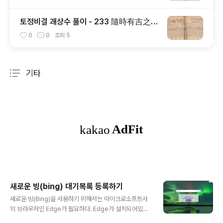
토정비결 괘상수 풀이 - 233 隨時有吉之意
(수시유길지의)
0
0
조회
5
기타
분류 전체보기
주요 글 목록
새로운 빙(bing) 대기목록 등록하기
글 내용
새로운 빙(Bing)을 사용하기 위해서는 마이크로소프트사
의 브라우저인 Edge가 필요하다. Edge가 설치되어있지
않으면, 설치를 완료하고, 윈도우 사용자라면 누구나 가지