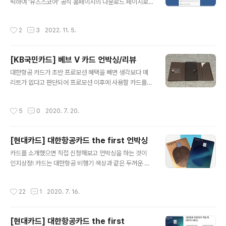
래의 캡쳐파일을 참고) 설치가 완료료되면 'Finish' 버튼을
릭하여 '뮤즈스코어' 공식 홈페이지의 다운로드 페이지로
클릭해서 설치과정을 종료하고 Cascadeur를 실행시킨
이동 후, 'Windows용 다운로드 (64비트)' 항목을 선택하
다. 처음 실행시, 계정 정..
면 설치 파일이 다운로드된다. 파일 다운로드가 완료되면
작성시간
2
3
2022. 11. 5.
설치 파일을 실행한 뒤, 설치 과정 중, 특별한 사항이나 설
정은 없으므로 라이선스 동의 항목과 설치 폴더 등을 확인
하면서 'Next'를 클릭해서 설치를 시작한다. 라이선스 동
[KB국민카드] 베브 V 카드 언박싱/리뷰
의 항목과 설치 폴더 등의 확인을 완료한 후, 'Install'을 클
글 내용
릭하면 설치가 진행된다. 설치가 100% 완료되면 'Finis
대한항공 카드가 초반 프로모션 혜택을 빼면 생각보다 메
h'를 클릭해서 설치를 종료하고 프로그램을 실행한다. 프로
리트가 없다고 판단되어 프로모션 이후에 사용할 카드를
그램이 실행되면 시작 마법사 창이 뜨는데 '다음'을 클릭해
고민하던 중, 마일리지 적립용으로 약 2년 이상 사용 중인
서 초기 설정을 진행한다. '언어 선택' 항목에서 '단 (ko_K..
베브 V 카드의 혜택을 정리해보기로 했다. 사실 베브 V 카
작성시간
5
0
2020. 7. 20.
드를 처음 신청할 때, 공항 라운지 이용 횟수 때문에 신청을
했는데 대한항공 마일리지 적립 혜택도 있어서 기존에 사
용 중이던 마일리지 적립용 카드를 필요 없게 만들어버린
[현대카드] 대한항공카드 the first 언박싱
카드다. 우선 진한 갈색 봉투에 담겨온 패키지는 깔끔하고
글 내용
고급스러워 보인다. 패키지를 열어보면 왼쪽엔 카드, 오른
카드를 소개했으면 직접 신청해보고 언박싱을 하는 것이
쪽엔 기본적인 이용약관이 들어있고 가운데에는 베브 V 카
인지상정! 카드는 대한항공 비행기 색상과 같은 두꺼운 민
드의 혜택에 관련된 책자가 있다. KB국민카드 홈페이지에
트색 봉투에 담겨 왔고 봉투를 열어보면 아래와 같이 두 개
서 VVIP 카드로 분류되는 베브 V 카드는 잡다한 구성품 없
의 패키지가 들어있다. 먼저 왼쪽의 흰색 패키지를 열어보
작성시간
22
1
2020. 7. 16.
이 카드와 얇고 깔끔한 안내책자와..
면 약관, 가이드북, 바우처 등 각종 안내 책자와 스티커가
들어있는데, 스티커는 정말 이걸 어디에 써야 할지 난감하
다. 다른 등급의 카드에 들어있는 스티커는 캐리어나 노트
[현대카드] 대한항공카드 the first
북 등에 데코로 붙이거나 스티커 자체로도 이쁜데, the fir