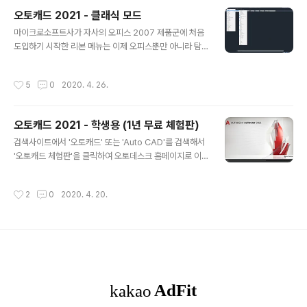
O 6.0 NOW' 버튼이 나타나는데, 설치 파일이 다운로드
오토캐드 2021 - 클래식 모드
되는 게 아니라 새로운 창에 Install Guide PDF 파일이
글 내용
열리게 된다. Install Guide PDF 파일에는 설치 파일을
마이크로소프트사가 자사의 오피스 2007 제품군에 처음
받을 수 있는 URL과 제품 코드, 설치방법 등이 적혀있으니
도입하기 시작한 리본 메뉴는 이제 오피스뿐만 아니라 탐
잘 보관해 두도록 한다. 설치 가이드의 첫 번째 페이지에 있
색기, 그림판, 한글, 캐드 등 거의 대부분의 프로그램에 적
는 DVD Image..
용되고 있다. 오피스 2007 이전에 쓰인 메뉴 기반의 사용
작성시간
5
0
2020. 4. 26.
자 인터페이스에 견주어 보면 응용 프로그램의 기능을 더
찾기 쉽게 하고 몇 번의 마우스 클릭만으로 쉽게 접근할 수
있게 한다......라고 하지만, 캐드 작업에서 마우스의 주역할
오토캐드 2021 - 학생용 (1년 무료 체험판)
은 메뉴를 찾아 들어가서 선택하는 것이 아니다. 실제 캐드
글 내용
작업의 대부분은 단축키 입력으로 진행되고 단축키 입력하
검색사이트에서 '오토캐드' 또는 'Auto CAD'를 검색해서
는 시간마저 줄이기 위해서(당연하다고 느끼는) 여러 가지
'오토캐드 체험판'을 클릭하여 오토데스크 홈페이지로 이
기능들이 적용되어 있다. 따라서 이러한 장치들을 어떻게
동 후, '무료 체험판 다운로드'를 클릭한다 '무료 체험판 다
사용하는지에 따라서 작업시간은 몇 배까지도 차이 날 수
운로드'를 클릭하면 체험판 선택항목 중, AutoCAD를 선
작성시간
2
0
2020. 4. 20.
있다 그러므로 자신의 분야와..
택하고 '다음'을 클릭하면 다운로드 시작 전에 알아야 하는
사항을 확인하고 소프트웨어 사용자격을 '학생 또는 교
사'를 선택 후 다은 단계로 넘어간다 소프트웨어 사용자격
을 선택하고 나면 오토데스크 계정으로 로그인하고 캐드
버전과 운영체제 사양, 언어를 선택 후, 'INSTALL NO
W'를 클릭하여 설치 파일을 다운로드한다 * 학생용 체험
판(Educational License)은 사용기간이 1년이다 설치
파일 다운로드가 완료되면 파일을 실행해서 설치를 진행한
다 설치 과정은 설..