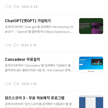
고 있는 마이크로소프트 계정으로 로그인을 한다. Edge
작성시간
0
0
2023. 3. 24.
브라우저의 설치와 마이크로소프트 계정 로그인이 완료되
면, '마이크로소프트 빙' 사이트에서 '자세한 정보'를 클릭
한 다음, '대기목록에 등록'을 클릭한다. '대기 목록에 등
ChatGPT(챗GPT) 가입하기
록'을 클릭했으면 일단은 대기목록에 등록이 된 것이지만,
글 내용
우리는 남들보다 조금이라도 더 빠르게 사용해보고 싶으므
검색사이트에서 'chat gpt'를 검색해서 'Introducing Ch
로 '새 Bing에 더 빠르게 액세스'를 클릭한 다음, 설치파일
atGPT - OpenAI'를 클릭하거나 https://openai.co
을 다운로드 받아서 실행시킨다. 설치파일을 실행시키면
m/blog/chatgpt을 입력하여 ChatGPT 공식 홈페이지
아래와 같이 새로운 빙(Bing)에 더 빠르게 액세스 하기위
로 이동 후, 'Try ChatGPT'를 클릭한다. Sign up 클릭해
작성시간
0
1
2023. 3. 10.
한 조건들을 보여주는데, 우선..
서 ChatGPT 계정을 생성하는데, 직접 이메일을 입력하는
방법과 구글 계정으로 가입을 하는 방법이 있다. 여기에서
는 'Countinue with Goole'를 클릭해서 구글 이메일로
Cascadeur 무료설치
가입을 진행한다. 이메일을 입력하거나 구글계정을 연동한
글 내용
후, 닉네임 정해야 하는데 Chat GPT에서는 아직 닉네임
검색사이트에서 'Cascadeur'를 검색해서 '다운로드'를
변경기능을 지원하지 않으므로 한번 정하면 바꿀 수 없다
클릭하여 공식 홈페이지로 이동 후, 'Get started' 항목을
는 점을 유의해서 정해야 한다. 닉네임 입력 후, 핸드폰번호
선택하면 다운로드 페이지로 이동한다. 다운로드 페이지로
인증을 하면 Ch..
이동한 후, Basic 요금제의 'Get started'를 클릭한 다음,
작성시간
0
0
2023. 1. 10.
'For Windows' 항목의 'Download'를 클릭하고 t소프
트웨어 라이센스(EULA) 동의를 하면 설치파일이 다운로
드 된다. 다운로드가 완료된 후, 설치파일을 실행시키면 특
뮤즈스코어 3 - 무료 악보제작 프로그램
별히 신경쓸만한 옵션 선택 없이 'Next' 버튼과 'Install'
글 내용
버튼을 클릭하면 설치가 완료된다. (자세한 설치 과정은 아
검색사이트에서 '뮤즈스코어'를 검색해서 '다운로드'를 클