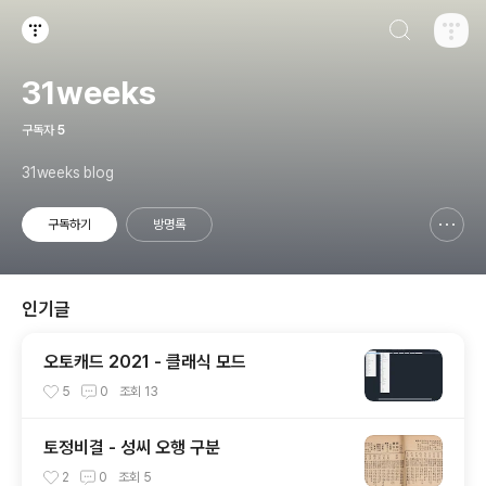
검색하기
티스토리
31weeks
구독자
5
31weeks blog
구독하기
방명록
신고하기 레이어
열기
인기글
오토캐드 2021 - 클래식 모드
5
0
조회
13
토정비결 - 성씨 오행 구분
2
0
조회
5