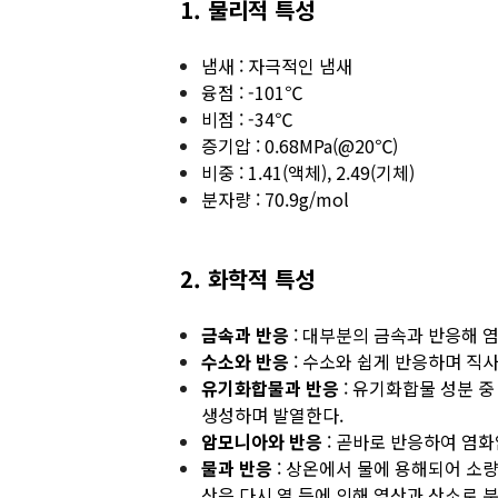
1. 물리적
특성
냄새 :
자극적인 냄새
융점 : -101℃
비점 : -34℃
증기압 : 0.68MPa(@20℃)
비중 : 1.41(액체), 2.49(기체)
분자량 : 70.9g/mol
2. 화학적 특성
금속과 반응
: 대부분의 금속과 반응해 
수소와 반응
: 수소와 쉽게 반응하며 직
유기화합물과 반응
: 유기화합물 성분 
생성하며 발열한다.
암모니아와 반응
: 곧바로 반응하여 염화
물과 반응
: 상온에서 물에 용해되어 소량
산은 다시 열 등에 의해 염산과 산소로 