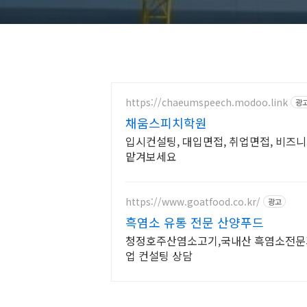
설명하시오.
https://chaeumspeech.modoo.link
광
채움스피치학원
입시컨설팅, 대입면접, 취업면접, 비즈니
맡겨보세요
https://www.goatfood.co.kr/
광고
흑염소 유통 전문 산양푸드
청정호주산염소고기,국내산 흑염소전문기
업 컨설팅 상담