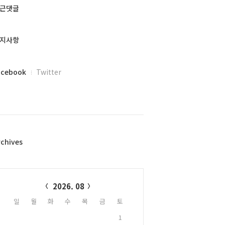
근댓글
지사항
acebook
Twitter
rchives
alendar
2026. 08
일
월
화
수
목
금
토
1