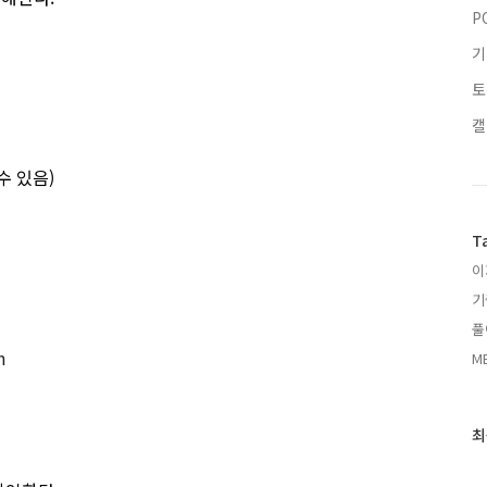
P
기
토
캘
수 있음)
T
이
기
풀
m
MB
최
최
근
글