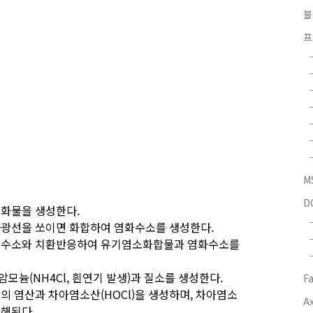
블
프
M
D
염화물을 생성한다.
사광선을 쏘이면 화합하여 염화수소를 생성한다.
중 수소와 치환반응하여 유기염소화합물과 염화수소를
암모늄(NH
4
Cl, 흰연기 발생)과 질소를 생성한다.
F
의 염산과 차아염소산(HOCl)을 생성하며, 차아염소
Ax
분해된다.