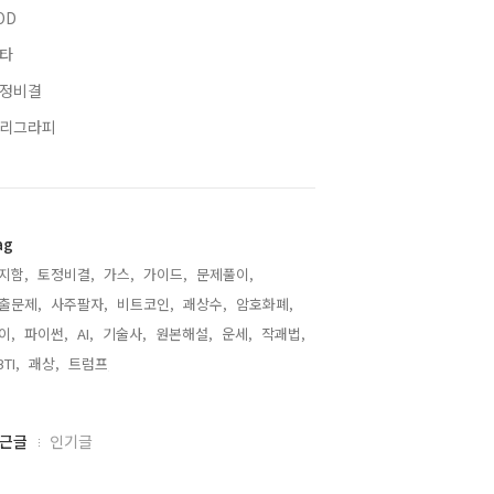
OD
타
정비결
리그라피
ag
지함,
토정비결,
가스,
가이드,
문제풀이,
출문제,
사주팔자,
비트코인,
괘상수,
암호화폐,
이,
파이썬,
AI,
기술사,
원본해설,
운세,
작괘법,
TI,
괘상,
트럼프,
근글
인기글