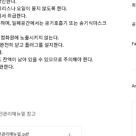
확인한다.
과
최
 그리스나 오일이 묻지 않도록 한다.
인
에서 취급한다.
기
글
착용하며, 밀폐공간에서는 공기호흡기 또는 송기식마스크
공
 등 점화원에 노출시키지 않는다.
페
F
를 완전히 닫고 플러그를 설치한다.
이
.
스
도 잔액이 남아 있을 수 있으므로 주의해야 한다.
북
관한다.
트
위
터
플
A
러
그
인
C
설 안전관리매뉴얼 참고
관리매뉴얼.pdf