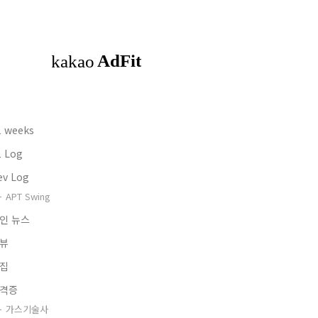
1 weeks
1 Log
ev Log
APT Swing
인 뉴스
뷰
집
격증
가스기술사