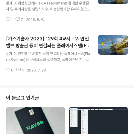
메인스위치 등 전기장치를 완전히 차단하여 스파크가 발생
차 및 주의사항을 설명하시오.
문제 3. 위험성평가(Risk Assessment)에 대한 수행절
하지 않도록 한다.고정목 설치 : 차량이 앞뒤로 움직이지 않
차 및 주의사항을 설명하시오. 위험성평가란 유해위험요인
도록 바퀴 전후에 고정목을 설치한다.접지코드 연결 : 정전
을 파악하고 발생 가능성(빈도)과 중대성(강도)을 추정, 위
기 제거용 접지코드를 접지탭에 접속한다.화기유무 확인 :
1
7
2025. 8. 9.
험성을 판단하여 감소대책을 수립/실행하는 일련의 과정을
이입작업 장소..
의미한다. 1단계 - 사전준비(Preparation of Risk asse
ssment) 1) 위험성평가 실시규정의 작성안전보건방침 및
[가스기술사 2023] 129회 4교시 - 2. 안전
추진목표 설정, 위험성평가 실시 조직의 구성, 역할과 책임,
평가대상, 실시시기, 방법 및 추진절차, 주지방법, 유의사항
밸브 방출관 등이 연결되는 플레어시스템(Fla
글 내용
등2) 위험성평가에 관한 교육 실시사업주는 실시담당자 및
re System)의 구성요소를 설명하고, 플레어
문제 2. 안전밸브 방출관 등이 연결되는 플레어시스템(Fla
관계자에게 외부 교육기관의 필요한 교육을 수강하게 하거
스택(Flare Stack)의 설치형태에 따른 ‘엘리
re System)의 구성요소를 설명하고, 플레어스택(Flare
나 사업장 자체적으로 근로자에게 위험성평가의 중요성,
베이트형과 그라운드형의 차이점’을설명하시
Stack)의 설치형태에 따른 ‘엘리베이트형과 그라운드형의
실시방법 등을 교육시키는 것이 필요하다.3) 평가대상 선..
0
4
2025. 7. 29.
차이점’을설명하시오. 1. 플레어시스템의 구성요소1) 플레
오.
어헤더(Flare Header)안전밸브 등에서 배출되는 가스나
액체를 그룹별로 모아 플레어스택으로 보내주는 배관이다.
2) 녹아웃드럼(Knock-Out Drum)플레어스택으로 액체
유입 시 버닝레인(Burning Rain) 현상이 발생할 수 있으
이 블로그 인기글
므로, 유입되는 가스 중 액체를 분리하여 포집하는 설비이
다. 3) 액체밀봉드럼(Liquid Seal Drum)습식 Seal로써
플레어스택의 화염이 플레어시스템으로 거꾸로 전파되는
것을 막거나, 플레어헤더에 약간의 진공이 형성될..