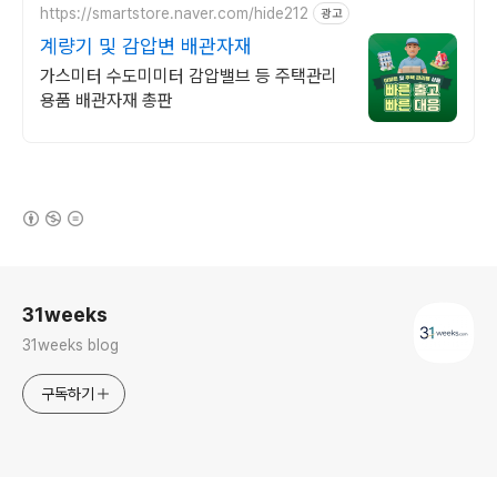
https://smartstore.naver.com/hide212
광고
계량기 및 감압변 배관자재
가스미터 수도미미터 감압밸브 등 주택관리
용품 배관자재 총판
(새창열림)
로그 정보
31weeks
31weeks blog
구독하기