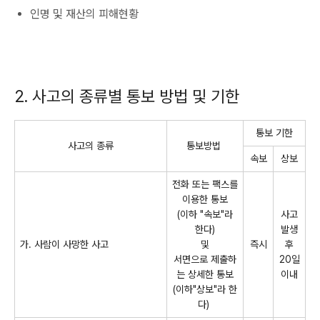
인명 및 재산의 피해현황
2. 사고의 종류별 통보 방법 및 기한
통보 기한
사고의 종류
통보방법
속보
상보
전화 또는 팩스를
이용한 통보
(이하 "속보"라
사고
한다)
발생
가. 사람이 사망한 사고
및
즉시
후
서면으로 제출하
20일
는 상세한 통보
이내
(이하"상보"라 한
다)