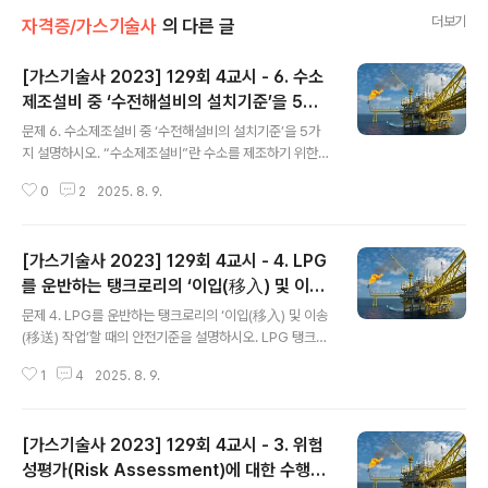
더보기
자격증/가스기술사
의 다른 글
[가스기술사 2023] 129회 4교시 - 6. 수소
제조설비 중 ‘수전해설비의 설치기준’을 5가
글 내용
지 설명하시오.
문제 6. 수소제조설비 중 ‘수전해설비의 설치기준’을 5가
지 설명하시오. “수소제조설비”란 수소를 제조하기 위한
것으로서 규칙 제2조제3항에 따른 수소용품 중 수전해설
0
2
2025. 8. 9.
비 및 수소추출설비를 말한다.수전해설비 : 물의 전기분해
에 의하여 그 물로부터 수소를 제조하는 설비 1. 설치기준1)
수전해설비실의 환기가 강제환기만으로 이루어지는 경우
[가스기술사 2023] 129회 4교시 - 4. LPG
에는 강제환기가 중단되었을 때 수전해 설비의 운전이 정
지되도록 한다.2) 수전해설비를 실내에 설치하는 경우 해
를 운반하는 탱크로리의 ‘이입(移入) 및 이송
글 내용
당 실 내의 산소 농도가 23.5% 이하가 되도록 유지한다.
(移送) 작업’할 때의 안전기준을 설명하시오.
문제 4. LPG를 운반하는 탱크로리의 ‘이입(移入) 및 이송
3) 수전해설비를 실외에 설치하는 경우 눈, 비, 낙뢰 등으로
(移送) 작업’할 때의 안전기준을 설명하시오. LPG 탱크로
부터 보호할 수 있는 조치를 한다.4) 수전해설비의 수소 및
리로의 이입 또는 이송 작업을 할 경우는 로딩암 등을 통해
산소 방출관의 방출구는 다음 기준에 적합하도록 설치한
1
4
2025. 8. 9.
액체 LPG가 탱크로리와 저장탱크간 고압으로 이동하므
다.수소 및 산소의 방출관 방출구는..
로, 누설에 의한 화재, 폭발 등을 예방하기 위해 안전수칙을
반드시 지켜야 한다. 1. 이입작업 시 안전기준1) 차량운전자
[가스기술사 2023] 129회 4교시 - 3. 위험
는 안전관리자 책임하 다음 조치를 취해야 한다.정차/시동
정지 : 차량을 정차시키고 브레이크를 건 다음, 엔진을 끄고
성평가(Risk Assessment)에 대한 수행절
글 내용