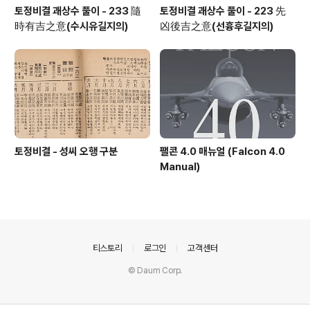
토정비결 괘상수 풀이 - 233 隨
토정비결 괘상수 풀이 - 223 先
時有吉之意(수시유길지의)
凶後吉之意(선흉후길지의)
토정비결 - 성씨 오행 구분
팰콘 4.0 매뉴얼 (Falcon 4.0
Manual)
의안내
티스토리
로그인
고객센터
© Daum Corp.