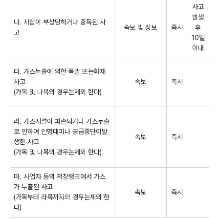
사고
발생
나. 사람이 부상당하거나 중독된 사
속보 및 상보
즉시
후
고
10일
이내
다. 가스누출에 의한 폭발 또는화재
사고
속보
즉시
(가목 및 나목의 경우는제외 한다)
라. 가스시설이 파손되거나 가스누출
로 인하여 인명대피나 공급중단이발
속보
즉시
생한 사고
(가목 및 나목의 경우는제외 한다)
마. 사업자 등의 저장탱크에서 가스
가 누출된 사고
속보
즉시
(가목부터 라목까지의 경우는제외 한
다)