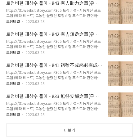
이므로 불완전한 프 31weeks.com 851 前進亨通之意(전진형
日暮道遠 步步心慌 – 일모도원 보보심황 前程無緣 所望何成
토정비결 괘상수 풀이 - 843 有人助力之意(유인
통지의) - 토정비결 괘상수 원본해설 [ 한해 운수 ] 蠱食衆心 事
– 전정무연 소망하성 勿參..
조력지의)
https://31weeks.tistory.com/305 토정비결 - 자동계산 프로
不安靜 – 고식중심 사불안정 運數不利 事多有滯 – 운수불리
그램 (베타 테스트) 그동안 올렸던 토정비결 포스트와 관련해서
사다유체 身上有險 凡事愼之 – 신상유험 범사신지 若而妄動
좀 더 쉽게 토정비결을 볼 수 없을까 생각하다가 파이썬으로 자
後悔不少 – 약이망동 후회불소 身上有苦 家憂難免 – 신상유고
토정비결
2023.03.23
동계산 프로그램을 만들어봤습니다. 아직 테스트 중인 프로그램
가우난면 若非如此 損財之數 – 약비여차 손재지수 祝融爲災
이므로 불완전한 프 31weeks.com 843 有人助力之意(유인조
禍及池漁 – 축융위재 화급지어 夫妻反目 家中不和 – 부처반목
토정비결 괘상수 풀이 - 842 有吉無益之意(유길
력지의) - 토정비결 괘상수 원본해설 [ 한해 운수 ] 人有舊椽 偶
가중불화 浮雲蔽日 陰..
무익지의)
https://31weeks.tistory.com/305 토정비결 - 자동계산 프로
來助力 – 인유구연 우래조력 龍得天門 雲行雨施 – 용득천문
그램 (베타 테스트) 그동안 올렸던 토정비결 포스트와 관련해서
운행우시 有路南北 貴人助我 – 유로남북 귀인조아 得而多失
좀 더 쉽게 토정비결을 볼 수 없을까 생각하다가 파이썬으로 자
年運奈荷 – 득이다실 년운나하 探花登山 綜見開花 – 탐화등산
토정비결
2023.03.23
동계산 프로그램을 만들어봤습니다. 아직 테스트 중인 프로그램
종견개화 年運最吉 到處不傷 – 연운최길 도처불상 龍門山下
이므로 불완전한 프 31weeks.com 842 有吉無益之意(유길무
天馬嘶風 – 용문신하 천마시풍 高朋滿座 勝友如雲 – 고붕만좌
토정비결 괘상수 풀이 - 841 初雖不成終必有成
익지의) - 토정비결 괘상수 원본해설 [ 한해 운수 ] 採薪飮水 樂
승우여운 革功燕然 男..
之意(초수불성종필유성지의)
https://31weeks.tistory.com/305 토정비결 - 자동계산 프로
在其中 – 채신음수 낙재지중 農則有吉 商則不利 – 농즉유길
그램 (베타 테스트) 그동안 올렸던 토정비결 포스트와 관련해서
상즉불리 修道遠惡 終見豊饒 – 수도원악 종견풍요 若逢貴人
좀 더 쉽게 토정비결을 볼 수 없을까 생각하다가 파이썬으로 자
田庄增進 – 약봉귀인 전장증진 安靜守分 利在其中 – 안정수분
토정비결
2023.03.23
동계산 프로그램을 만들어봤습니다. 아직 테스트 중인 프로그램
이재기중 若而遠行 後悔難免 – 약이원행 후회허난면 豹隱南
이므로 불완전한 프 31weeks.com 841 初雖不成終必有成之
山 修道遠惡 – 표은남산 수도원악 世持旺財 手弄千金 – 세지
토정비결 괘상수 풀이 - 833 無咎安靜之意(무구
意(초수불성종필유성지의) - 토정비결 괘상수 원본해설 [ 한해
왕재 수농천금 若慾捕虎 ..
안정지의)
https://31weeks.tistory.com/305 토정비결 - 자동계산 프로
운수 ] 碌碌浮生 不如安分 – 록록부생 불여안분 花落無春 狂
그램 (베타 테스트) 그동안 올렸던 토정비결 포스트와 관련해서
蝶失路 – 화락무춘 광접실로 欲知年運 三遷之數 – 욕지연운
좀 더 쉽게 토정비결을 볼 수 없을까 생각하다가 파이썬으로 자
삼천지수 在家無益 出他心閑 – 재가무익 출타심한 初吉後困
토정비결
2023.03.23
동계산 프로그램을 만들어봤습니다. 아직 테스트 중인 프로그램
妄動之故 – 초길후곤 망동지고 三秋之數 貴人助力 – 삼추지수
이므로 불완전한 프 31weeks.com 833 無咎安靜之意(무구안
귀인조력 風起雲散 海天一碧 – 풍기운산 해천일벽 災消福興
정지의) - 토정비결 괘상수 원본해설 [ 한해 운수 ] 靜中茨味 最
더보기
事事如意 – 재소복흥 사사여..
不尋常 – 정중자미 최부심상 春風和暢 四面花山 – 춘풍화창