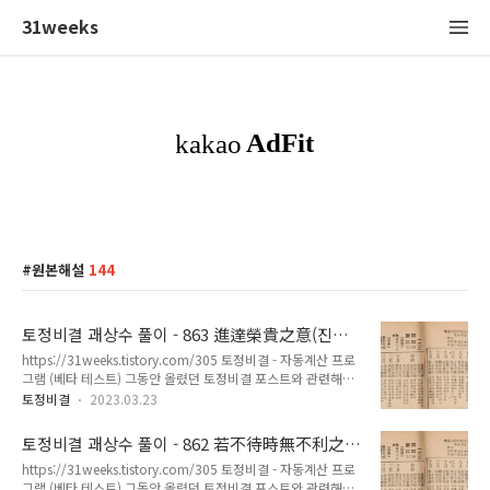
31weeks
원본해설
144
토정비결 괘상수 풀이 - 863 進達榮貴之意(진달
영귀지의)
https://31weeks.tistory.com/305 토정비결 - 자동계산 프로
그램 (베타 테스트) 그동안 올렸던 토정비결 포스트와 관련해서
좀 더 쉽게 토정비결을 볼 수 없을까 생각하다가 파이썬으로 자
토정비결
2023.03.23
동계산 프로그램을 만들어봤습니다. 아직 테스트 중인 프로그램
이므로 불완전한 프 31weeks.com 863 進達榮貴之意(진달영
토정비결 괘상수 풀이 - 862 若不待時無不利之
귀지의) - 토정비결 괘상수 원본해설 [ 한해 운수 ] 東風淡蕩 春
意(약불대시무불리지의)
https://31weeks.tistory.com/305 토정비결 - 자동계산 프로
花富貴 – 동풍담탕 춘화부귀 掘地見金 絶代之功 – 굴지견금
그램 (베타 테스트) 그동안 올렸던 토정비결 포스트와 관련해서
절대지공 家運最吉 財祿陳陳 – 가운최길 재록진진 意外功名