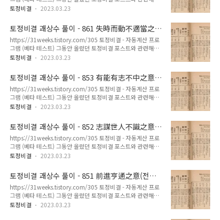
좀 더 쉽게 토정비결을 볼 수 없을까 생각하다가 파이썬으로 자
名振四方 – 의외공명 명진사방 富貴兼全 人多仰視 – 부귀겸전
토정비결
2023.03.23
동계산 프로그램을 만들어봤습니다. 아직 테스트 중인 프로그램
인다앙시 到處有權 喜滿家庭 – 도처유권 희만가정 寶劍入匣
이므로 불완전한 프 31weeks.com 862 若不待時無不利之意
以臣遇君 – 보검입갑 이신우군 船涉重灘 外虛內實 – 선섭중탄
토정비결 괘상수 풀이 - 861 失時而動不適當之
(약불대시무불리지의) - 토정비결 괘상수 원본해설 [ 한해 운수 ]
외허내실 名成利遂 賀..
意(실시이동부적당지의)
https://31weeks.tistory.com/305 토정비결 - 자동계산 프로
一聲砲響 禽獸皆驚 – 일성포향 금수개경 先困後吉 年運奈何
그램 (베타 테스트) 그동안 올렸던 토정비결 포스트와 관련해서
– 선곤후길 년운나하 一喜一悲 口舌愼之 – 일희일비 구설신지
좀 더 쉽게 토정비결을 볼 수 없을까 생각하다가 파이썬으로 자
心無所定 有勞無功 – 심무소정 유로무공 若非橫財 一次虛驚
토정비결
2023.03.23
동계산 프로그램을 만들어봤습니다. 아직 테스트 중인 프로그램
– 약비횡재 일차허경 今年之數 橫厄愼之 – 금년지수 횡액신지
이므로 불완전한 프 31weeks.com 861 失時而動不適當之意
猛虎負岩 光明通泰 – 맹호부암 광명통태 粮裡乘舟 凶多吉少
토정비결 괘상수 풀이 - 853 有能有志不中之意
(실시이동부적당지의) - 토정비결 괘상수 원본해설 [ 한해 운수 ]
– 랑리승주 흉다길소 ..
(유능유지부중지의)
https://31weeks.tistory.com/305 토정비결 - 자동계산 프로
夕陽歸客 步步忙忙 – 석양귀객 보보망망 十年經營 眼前無成
그램 (베타 테스트) 그동안 올렸던 토정비결 포스트와 관련해서
– 십년경영 안전무성 出路失馬 何望遠行 – 출로실마 하망원행
좀 더 쉽게 토정비결을 볼 수 없을까 생각하다가 파이썬으로 자
先損後得 晩時財物 – 선손후득 만시재물 若非家憂 一次身病
토정비결
2023.03.23
동계산 프로그램을 만들어봤습니다. 아직 테스트 중인 프로그램
– 약비가우 일차신병 今年之數 喜憂相半 – 금년지수 희우상반
이므로 불완전한 프 31weeks.com 853 有能有志不中之意(유
三人同行 一人難信 – 삼인동행 일인난신 捉蟹放水 遂鷄望鬱
토정비결 괘상수 풀이 - 852 志謀世人不識之意
능유지부중지의) - 토정비결 괘상수 원본해설 [ 한해 운수 ] 入山
– 착해방수 수계망울 ..
(지모세인부식지의)
https://31weeks.tistory.com/305 토정비결 - 자동계산 프로
擒豪 生死難辨 – 입산금호 생사난변 日何不明 浮雲蓋月 – 일
그램 (베타 테스트) 그동안 올렸던 토정비결 포스트와 관련해서
하불명 부운개월 妄動不利 安靜則吉 – 망동불리 안정즉길 勿
좀 더 쉽게 토정비결을 볼 수 없을까 생각하다가 파이썬으로 자
貪分外 有損無益 – 물탐분외 유손무익 三春之數 勿參官事 –
토정비결
2023.03.23
동계산 프로그램을 만들어봤습니다. 아직 테스트 중인 프로그램
삼춘지수 물참관사 家有不安 身數奈何 – 가유불안 신수나하
이므로 불완전한 프 31weeks.com 852 志謀世人不識之意(지
枯旱三年 野無靑草 – 고한삼년 야무청초 相克相沖 淚酒滄波
토정비결 괘상수 풀이 - 851 前進亨通之意(전진
모세인부식지의) - 토정비결 괘상수 원본해설 [ 한해 운수 ] 一入
– 상극상충 누주창파 其間..
형통지의)
https://31weeks.tistory.com/305 토정비결 - 자동계산 프로
山門 人不知仙 – 일입산문 인부지선 寂寞天地 無依之格 – 적
그램 (베타 테스트) 그동안 올렸던 토정비결 포스트와 관련해서
막천지 무의지격 世事如夢 此亦身數 – 세사여몽 차역신수 身
좀 더 쉽게 토정비결을 볼 수 없을까 생각하다가 파이썬으로 자
上有困 家憂何事 – 신상유곤 가우하사 莫行東方 必有損財 –
토정비결
2023.03.23
동계산 프로그램을 만들어봤습니다. 아직 테스트 중인 프로그램
막행동방 필유손재 今年之數 奔走之格 – 금년지수 분주지격