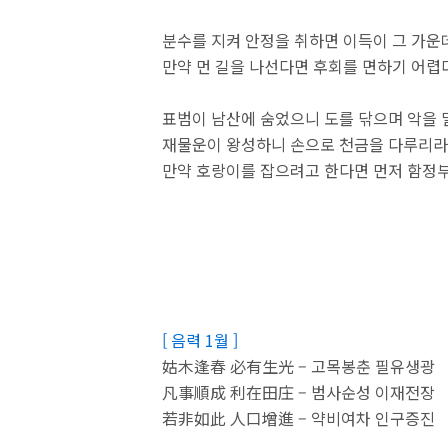
분수를 지켜 안정을 취하면 이득이 그 가운데
만약 먼 길을 나선다면 후회를 면하기 어렵
표범이 남산에 숨었으니 도를 닦으며 악을 
재물운이 왕성하니 손으로 천금을 다루리라
만약 호랑이를 잡으려고 한다면 먼저 함정부
[ 음력 1월 ]
姑木逢春 必有生光 – 고목봉춘 필유생광
凡事順成 利在田庄 – 범사순성 이재전장
若非如此 人口增進 – 약비여차 인구증진