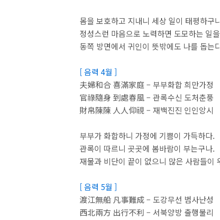
몸을 보호하고 지내니 세상 일이 태평하구나
정성스런 마음으로 노력하면 도모하는 일을 
동쪽 방면에서 귀인이 뜻밖에도 나를 돕는다
[ 음력 4월 ]
夫婦和合 喜滿家庭 – 부부화합 희만가정
官祿隨身 到處春風 – 관록수신 도처춘풍
財帛陳陳 人人仰視 – 재백진진 인인앙시
부부가 화합하니 가정에 기쁨이 가득하다.
관록이 따르니 곳곳에 봄바람이 부는구나.
재물과 비단이 끝이 없으니 많은 사람들이 
[ 음력 5월 ]
渡江無船 凡事難成 – 도강무선 범사난성
西北兩方 出行不利 – 서북양방 출행불리