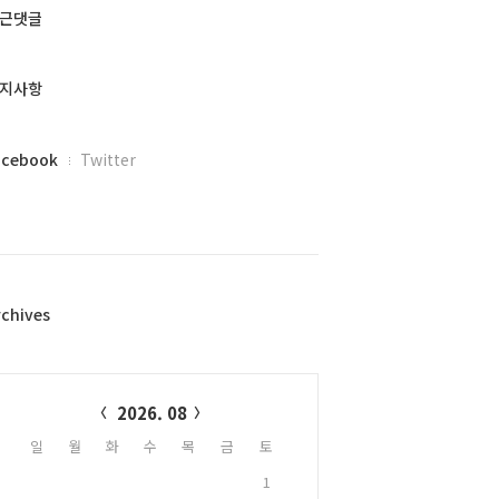
근댓글
지사항
acebook
Twitter
rchives
alendar
2026. 08
일
월
화
수
목
금
토
1