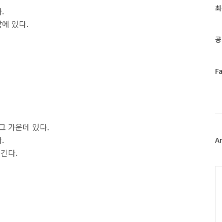
과
최
.
인
에 있다.
기
글
공
페
F
이
스
북
트
위
그 가운데 있다.
터
.
플
A
러
즐긴다.
그
인
C