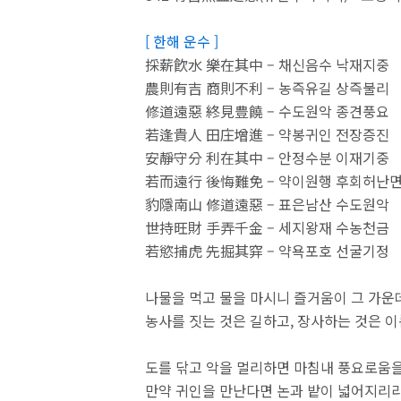
[ 한해 운수 ]
採薪飮水 樂在其中 – 채신음수 낙재지중
農則有吉 商則不利 – 농즉유길 상즉불리
修道遠惡 終見豊饒 – 수도원악 종견풍요
若逢貴人 田庄增進 – 약봉귀인 전장증진
安靜守分 利在其中 – 안정수분 이재기중
若而遠行 後悔難免 – 약이원행 후회허난
豹隱南山 修道遠惡 – 표은남산 수도원악
世持旺財 手弄千金 – 세지왕재 수농천금
若慾捕虎 先掘其穽 – 약욕포호 선굴기정
나물을 먹고 물을 마시니 즐거움이 그 가운데
농사를 짓는 것은 길하고, 장사하는 것은 이
도를 닦고 악을 멀리하면 마침내 풍요로움을
만약 귀인을 만난다면 논과 밭이 넓어지리라