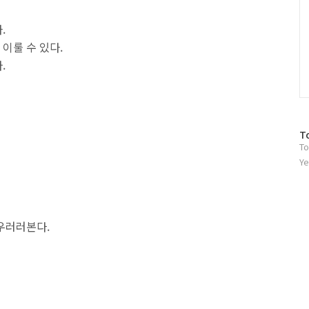
.
이룰 수 있다.
.
방
T
To
문
자
Ye
수
우러러본다.