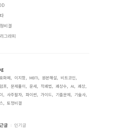
OD
타
정비결
리그라피
ag
호화폐,
이지함,
MBTI,
원본해설,
비트코인,
럼프,
문제풀이,
운세,
작괘법,
괘상수,
AI,
괘상,
이,
사주팔자,
파이썬,
가이드,
기출문제,
기술사,
스,
토정비결,
근글
인기글