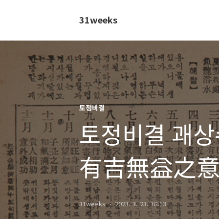
31weeks
토정비결
토정비결 괘상수
有吉無益之意
31weeks
2023. 3. 23. 18:13