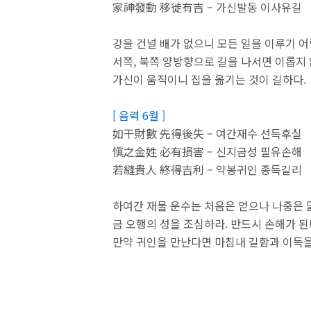
家神發動 移徙有吉 – 가신발동 이사유길
강을 건널 배가 없으니 모든 일을 이루기 어
서쪽, 북쪽 양방향으로 길을 나서면 이롭지 
가신이 움직이니 집을 옮기는 것이 길하다.
[ 음력 6월 ]
如干財數 先得後失 – 여간재수 선득후실
愼之金姓 必有損害 – 신지금성 필유손해
若縫貴人 終得吉利 – 약봉귀인 종득길리
하여간 재물 운수는 처음은 얻으나 나중은 
금 오행의 성을 조심하라. 반드시 손해가 된
만약 귀인을 만난다면 마침내 길함과 이득을