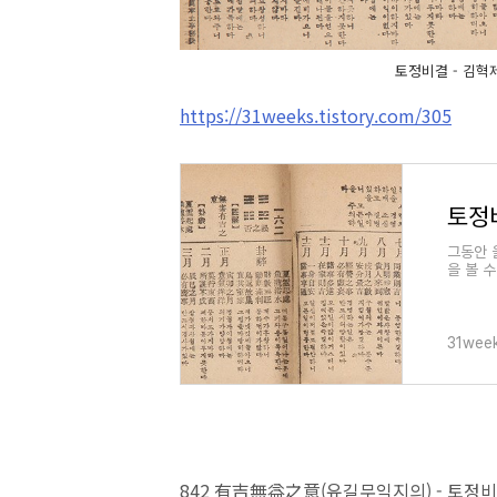
토정비결 - 김혁제
https://31weeks.tistory.com/305
그동안 
을 볼 
들어봤습
31wee
842 有吉無益之意(유길무익지의) - 토정