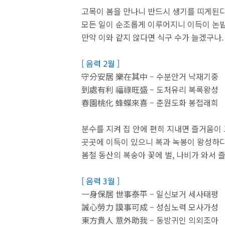
고목이 봄을 만나니 반드시 생기를 띠게된다
모든 일이 순조롭게 이루어지니 이득이 논밭
만약 이와 같지 않다면 식구 수가 늘겠구나.
[ 음력 2월 ]
守分安居 樂在其中 – 수분안거 낙재기중
到處有利 福祿旺盛 – 도처유리 복록왕성
春園桃化 蜂蝶來喜 – 춘원도화 봉접래희
분수를 지켜 집 안에 편히 지내면 즐거움이 
곳곳에 이득이 있으니 복과 녹봉이 왕성하다
봄철 동산의 복숭아 꽃에 벌, 나비가 와서 
[ 음력 3월 ]
一身保居 世事泰平 – 일신보거 세사태평
誠心勞力 謨事可成 – 성심노력 모사가성
東方貴人 意外助我 – 동방귀인 의외조아