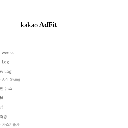
1 weeks
1 Log
ev Log
APT Swing
인 뉴스
뷰
집
격증
가스기술사