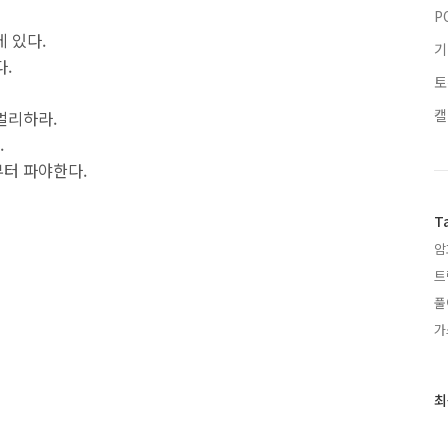
P
 있다.
기
다.
토
캘
멀리하라.
.
터 파야한다.
T
암
트
풀
가
최
최
근
글