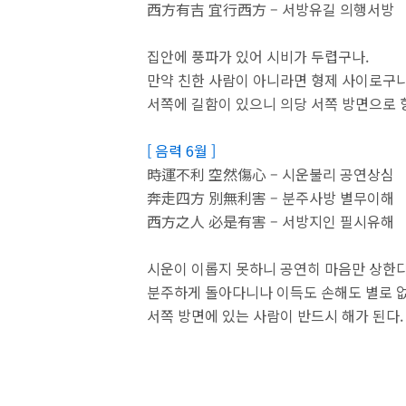
西方有吉 宜行西方 – 서방유길 의행서방
집안에 풍파가 있어 시비가 두렵구나.
만약 친한 사람이 아니라면 형제 사이로구
서쪽에 길함이 있으니 의당 서쪽 방면으로 
[ 음력 6월 ]
時運不利 空然傷心 – 시운불리 공연상심
奔走四方 別無利害 – 분주사방 별무이해
西方之人 必是有害 – 서방지인 필시유해
시운이 이롭지 못하니 공연히 마음만 상한다
분주하게 돌아다니나 이득도 손해도 별로 없
서쪽 방면에 있는 사람이 반드시 해가 된다.