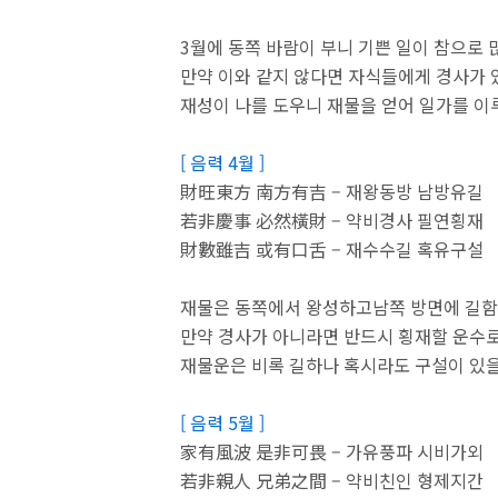
3월에 동쪽 바람이 부니 기쁜 일이 참으로 
만약 이와 같지 않다면 자식들에게 경사가 
재성이 나를 도우니 재물을 얻어 일가를 이
[ 음력 4월 ]
財旺東方 南方有吉 – 재왕동방 남방유길
若非慶事 必然橫財 – 약비경사 필연횡재
財數雖吉 或有口舌 – 재수수길 혹유구설
재물은 동쪽에서 왕성하고남쪽 방면에 길함
만약 경사가 아니라면 반드시 횡재할 운수로
재물운은 비록 길하나 혹시라도 구설이 있을
[ 음력 5월 ]
家有風波 是非可畏 – 가유풍파 시비가외
若非親人 兄弟之間 – 약비친인 형제지간