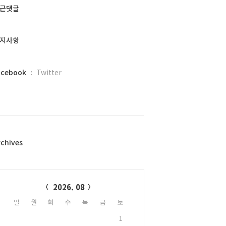
근댓글
지사항
acebook
Twitter
rchives
alendar
2026. 08
일
월
화
수
목
금
토
1