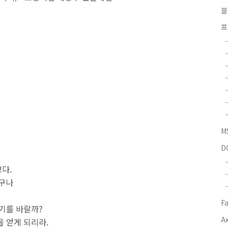
블
프
M
D
다.
없구나
F
가기를 바랄까?
Ax
 얻게 되리라.