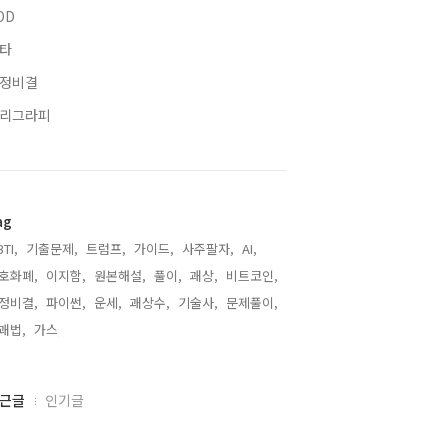
OD
타
정비결
리그라피
ag
TI,
기출문제,
트럼프,
가이드,
사주팔자,
AI,
호화폐,
이지함,
원본해설,
풀이,
괘상,
비트코인,
정비결,
파이썬,
운세,
괘상수,
기술사,
문제풀이,
괘법,
가스,
근글
인기글