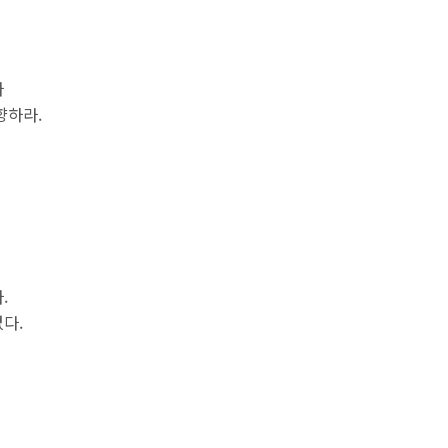
나
향하라.
.
다.