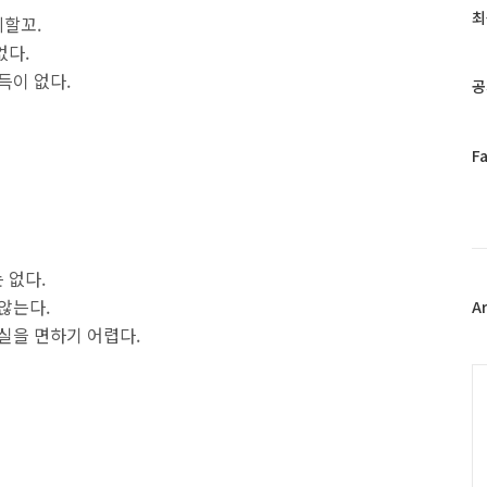
과
최
찌할꼬.
인
없다.
기
글
득이 없다.
공
페
F
이
스
북
트
위
 없다.
터
않는다.
플
A
러
실을 면하기 어렵다.
그
인
C