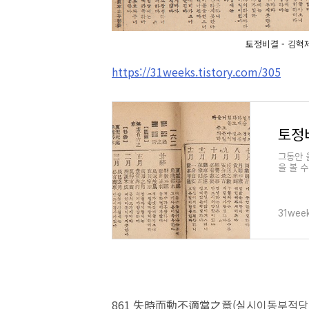
토정비결 - 김혁제
https://31weeks.tistory.com/305
그동안 
을 볼 
들어봤습
31wee
861 失時而動不適當之意(실시이동부적당지