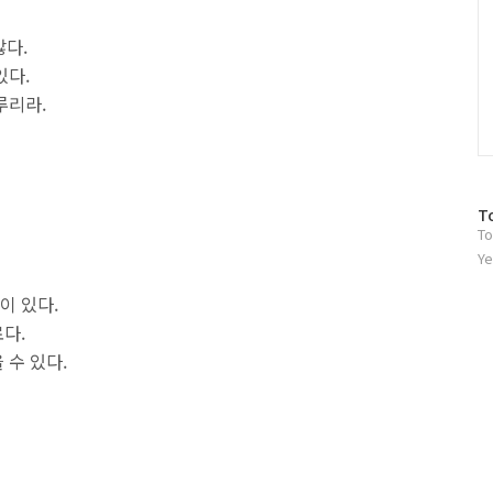
많다.
있다.
루리라.
방
T
To
문
자
Ye
수
이 있다.
다.
 수 있다.