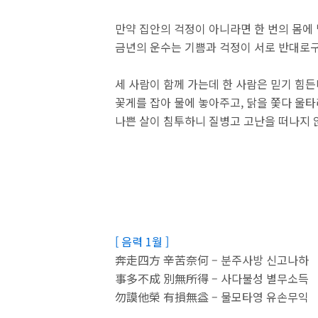
만약 집안의 걱정이 아니라면 한 번의 몸에 
금년의 운수는 기쁨과 걱정이 서로 반대로구
세 사람이 함께 가는데 한 사람은 믿기 힘든
꽃게를 잡아 물에 놓아주고, 닭을 쫓다 울타
나쁜 살이 침투하니 질병고 고난을 떠나지 
[ 음력 1월 ]
奔走四方 辛苦奈何 – 분주사방 신고나하
事多不成 別無所得 – 사다불성 별무소득
勿謨他榮 有損無益 – 물모타영 유손무익