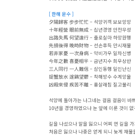
[ 한해 운수 ]
夕陽歸客 步步忙忙 – 석양귀객 보보망망
十年經營 眼前無成 – 십년경영 안전무성
出路失馬 何望遠行 – 출로실마 하망원행
先損後得 晩時財物 – 선손후득 만시재물
若非家憂 一次身病 – 약비가우 일차신병
今年之數 喜憂相半 – 금년지수 희우상반
三人同行 一人難信 – 삼인동행 일인난신
捉蟹放水 遂鷄望鬱 – 착해방수 수계망울
凶殺來侵 疾苦不離 – 흉살래침 질고불리
석양에 돌아가는 나그네는 걸음 걸음이 바쁘
10년을 경영하였으나 눈 앞에 이룬 것이 
길을 나섰으나 말을 잃으니 어찌 먼 길을 
처음은 잃으나 나중은 얻게 되니 늦게 재물을