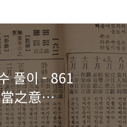
 풀이 - 861
適當之意
당지의)