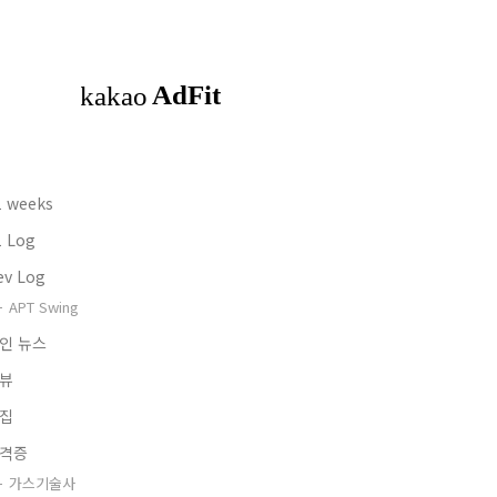
1 weeks
1 Log
ev Log
APT Swing
인 뉴스
뷰
집
격증
가스기술사