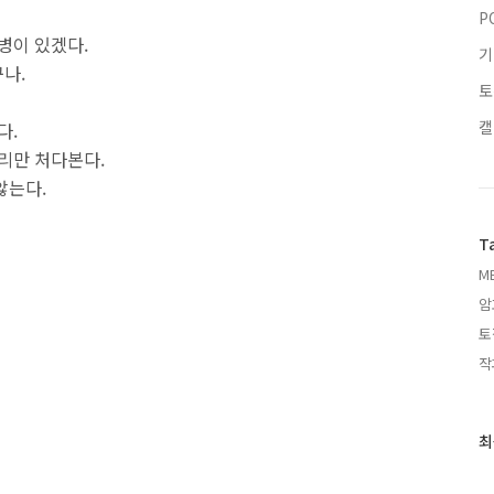
P
병이 있겠다.
기
나.
토
캘
다.
리만 처다본다.
않는다.
T
MB
암
토
작
최
최
근
글