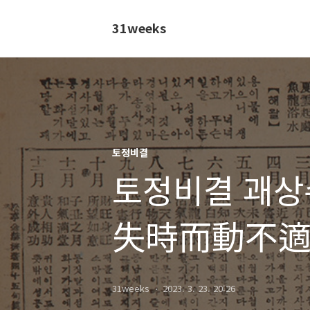
31weeks
토정비결
토정비결 괘상수
失時而動不
(실시이동부적
31weeks
2023. 3. 23. 20:26