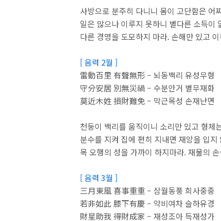
사방으로 분주히 다니니 몸이 고단함은 어
일은 많으나 이루지 못하니 별다른 소득이 
다른 경영을 도모하지 마라. 손해만 있고 이
[ 음력 2월 ]
雷動百里 有聲無形 – 뇌동백리 유성무형
守分安居 別無災禍 – 수분안거 별무재화
莫近木姓 損財難免 – 막근목성 손재난면
천둥이 백리를 움직이니 소리만 있고 형체는
분수를 지켜 집에 편히 지내면 재앙을 입지 
목 오행의 성을 가까이 하지마라. 재물의 손
[ 음력 3월 ]
三月東風 喜事重重 – 삼월동풍 희사중중
若非如此 膝下有慶 – 약비여차 슬하유경
財星助我 得財成家 – 재성조아 득재성가