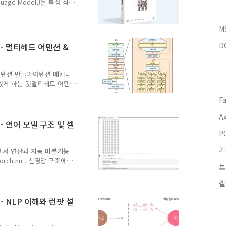
uage Model,)을 특정 작
는분야나 풀고자 하는 문제의
확하고 신뢰할 수 있는 응답
M
 모델을 개발하는 것 보다
 적음 → 과적합, 자연스
D
 - 멀티헤드 어텐션 &
r-Efficient Fine-
pter Tuning) : 기존의
 어텐션 만들기어텐션 메커니
 있게 하는 것멀티헤드 어텐
양한 관점에서 정보를 동시에
F
 피드포워드 네트워크를 배치
현력을 높임어텐션 메커니즘
Ax
더 복잡한 데이터 패턴을 학
 - 언어 모델 구조 및 셀
 신경망 모델에서 블록은 모델
P
 계층과 구성 요소를 하나로
기
록 내에서 주로 어텐션 메
: 텐서 연산과 자동 미분기능
ch.nn : 신경망 구축에
토
 통해 모델 아키텍처를 정
)를 구현할 수 있다 2.3.2
캘
 때 자동으로 호출되는 메서드-
er().__init__()-
 - NLP 이해와 런팟 설
e의 생성자 호출super()- 여
 상황을 관리하기 위함