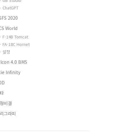
GB Studio
ChatGPT
SFS 2020
CS World
F-14B Tomcat
FA-18C Hornet
설정
alcon 4.0 BMS
ie Infinity
OD
타
정비결
리그라피