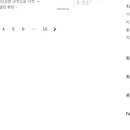
연어 처리단순한 규칙으로 시작 →
T
편앨런 튜링
ring.pdf - 기계는 생각할 수 있
기
적인 접근을 선호했기 때문프
비
Rosenblatt1958.pdf - 인
4
5
6
···
10
풀
구현한 최초의 기계- 현대
작
는 많은 인공지능의 기반이
간적 패턴 인식 및 비선형
최
최
근
글
과
최
인
기
글
공
페
F
이
스