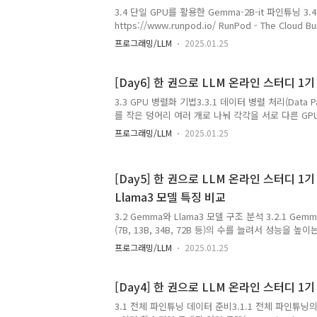
3.4 단일 GPU를 활용한 Gemma-2B-it 파인튜닝 3
https://www.runpod.io/ RunPod - The Cloud Buil
and scale AI models in one cloud. Spin up on
프로그래밍/LLM
2025.01.25
Cloud, scale ML inference with Serverless.ww
1Pytorch 2.1Container Disk 200GBVolume Disk 
https://github.com/wikibook/llm-finetuningcd l
[Day6] 한 권으로 LLM 온라인 스터디 1기
finetuning/chapter3/3.4pip install -r req..
3.3 GPU 병렬화 기법3.3.1 데이터 병렬 처리(Data Pa
를 작은 덩어리 여러 개로 나눠 각각을 서로 다른 G
간 크게 단축, 메모리 제약 없이 대규모 데이터셋을 
프로그래밍/LLM
2025.01.25
든 GPU의 VRAM을 균등하게 활용하지 못함 → 모델 
모델 병렬화(Model Parallelism, MP)대규모 신
어 처리하는 방식모델을 수직으로 분할해서 처리(수직
[Day5] 한 권으로 LLM 온라인 스터디 1기 -
는 처리하기 어려운 대규모 모델을 효율적으로 학습
Llama3 모델 특징 비교
분의 GPU가 놀고 있을 수 있음기기 간 데이터 복사
습속도를 저하시킬 수 있음→ 파이프라인 병렬화 등..
3.2 Gemma와 Llama3 모델 구조 분석 3.2.1 G
(7B, 13B, 34B, 72B 등)의 수를 늘려서 성능을
델들과는 반대로 모델의 크기를 크게 줄여서 고성능 
프로그래밍/LLM
2025.01.25
에서도 언어모델을 황용할 수 있게 하려는 혁신적인 시도a. 
post_attention_layernorm 추가 : 그레디언
학습, 더 좋은 성능b. RoPE(Rotary Position Emb
[Day4] 한 권으로 LLM 온라인 스터디 1기
치를 상대적인 각도로 표시c. 활성화 함수 : ReLU
3.1 전체 파인튜닝 데이터 준비3.1.1 전체 파인튜
GELU와 GLU를 결합한 GeGLU라는 새로운 활성화 함수