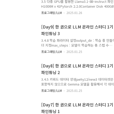
3.5 다중 GPU를 활용한 Llama3.1-8B-instruct 파
H100XM x 41Pytorch 2.2.0Container Disk 400G
clone https://github.com/wikibook/llm-finetuni
프로그래밍/LLM
2025.01.26
finetuning/chapter3/3.5pip install -r requireme
습 파라미터 설정model_name : 사용할 모델 ID,
름dataset_path : 학습에 사용할 데이터셋이 위치한 경
[Day9] 한 권으로 LLM 온라인 스터디 1기 
델이 처리할 수 있는 최대 시퀀스 길이 설정output_di
파인튜닝 3
3.4.8 학습 파라미터 설정output_dir : 학습 중
더 지정max_steps : 모델이 학습하는 총 스텝 수
per_device_train_batch_size : 학습할 때 각
프로그래밍/LLM
2025.01.25
데이터 샘플의 수per_device_eval_batch_size 
서 한번에 처리할 데이터 샘플의 수weight_decay 
가중치를 조절하는 강도logging_dir : 로깅 도구가
[Day8] 한 권으로 LLM 온라인 스터디 1기 
그 정보를 저장하는 위치 지정logging_steps : 학
파인튜닝 2
는 주기 → 학습 과정 추적할 수 있음report_to : 학
wandb.ai..
3.4.5 키워드 데이터 생성jaehy12/new3 데이터
포함하지 않으므로 Gemma 모델을 활용해서 각 데
출 3.4.6 데이터 전처리Gemma 모델이 이해할 수
프로그래밍/LLM
2025.01.25
를 대화 형식으로 데이터 전처리 진행 3.4.7 데이터
습용 데이터와테스트용 데이터 분리모델이 중점적으
[Day7] 한 권으로 LLM 온라인 스터디 1기 
파인튜닝 1