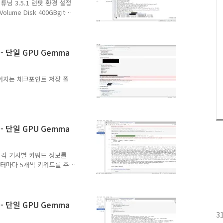
인 튜닝 3.5.1 런팟 환경 설정
BVolume Disk 400GBgit
ngcd llm-
nts.txt 3.5.2 Llama 3.1 학
 허깅페이스에 등록된 모델 이
로max_seq_length : 모
- 단일 GPU Gemma
r : 학습과정에서 생성..
 만들어지는 체크포인트 저장 폴
 GPU나 CPU에서 한번에 처리할
: 평가할 때 각 GPU나 CPU에
: 과적합을 막기 위해 모델
 사용할, 학습 중 발생하는 로
- 단일 GPU Gemma
습 상태, 손실값 등을 기록하
습 현황 관찰할 도구 (ex.
셋은 각 기사별 키워드 정보를
이터마다 5개씩 키워드를 추
 있도록 기사 형식의 데이터
셋 분리 및 콜레이터 설정학
로 학습해야할 부분을 지정
- 단일 GPU Gemma
3