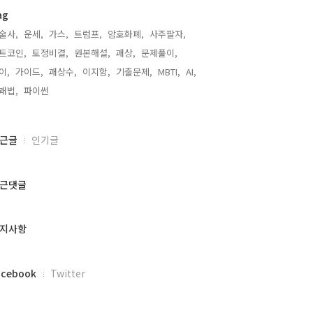
ag
술사,
운세,
가스,
트럼프,
암호화폐,
사주팔자,
트코인,
토정비결,
원본해설,
괘상,
문제풀이,
이,
가이드,
괘상수,
이지함,
기출문제,
MBTI,
AI,
괘법,
파이썬,
근글
인기글
근댓글
지사항
acebook
Twitter