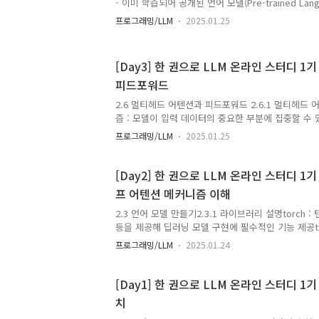
- 이미 학습되어 공개된 언어 모델(Pre-trained Lang
업에 맞게 추가로 학습하는 것- 성능을 높이고자 하
프로그래밍/LLM
2025.01.25
데이터로 추가 학습 → 모델이 해당 분야에서 더 정
을 생성할 수 있게 됨파인튜닝을 하는 이유- 처음부터
훨씬 더 경제적이고 편리함- 특정분야의 데이터는 매우
[Day3] 한 권으로 LLM 온라인 스터디 1기
러운 언어생성 능력 부족파인튜닝의 종류- PEFT(Paramete
피드포워드
Tuning, 매개변수 효율적 파인튜닝) a. 어댑터 튜닝(Ada
거대한 언어 모델에 작은..
2.6 멀티헤드 어텐션과 피드포워드 2.6.1 멀티헤드
즘 : 모델이 입력 데이터의 중요한 부분에 집중할 수
션 : 여러개의 어텐션 메커니즘을 병렬로 사용해 다
프로그래밍/LLM
2025.01.25
처리 2.6.2 피드포워드 만들기각 어텐션 블록 뒤에
각 시퀀스 위치마다 독립적으로 적용되어 모델의 표
으로부터 얻은 표현을 더욱 풍부하게 만듬→ 모델이 
[Day2] 한 권으로 LLM 온라인 스터디 1기
습할 수 있게 돕는 과정 2.7 Blocks 만들기복잡한
프 어텐션 메커니즘 이해
의 설계와 구현에 중요한 구조적 단위모델 내 다양한
묶어 모듈화, 개사용성, 확장성을 크게 향상시킴각 블
2.3 언어 모델 만들기2.3.1 라이브러리 설명torch 
커..
등을 제공해 딥러닝 모델 구현에 필수적인 기능 제공tor
필요한 다양한 레이어와 매개변수 관리 기능 제공이를
프로그래밍/LLM
2025.01.24
의하고 매개변수를 초기화하며, 순전파(forward pass
__init__ 함수__init__- 클래스 인스턴스가생성될
신경망 모델에서는 모델 구조와 필요한 초기설정을 정의함sup
[Day1] 한 권으로 LLM 온라인 스터디 1기
부모 클래스의 __init__ 메서드를 호출 → nn.Modul
치
러 클래스를 동시에 상속받을 때 생길 수 있는 복잡한