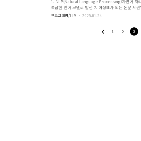
num_embeddin..
1. NLP(Natural Language Processing)자
복잡한 언어 모델로 발전 2. 이정표가 되는 논문 세
https://courses.cs.umbc.edu/471/papers/tu
프로그래밍/LLM
2025.01.24
는가?- 사고의 개념에 대하서 철학적 논의보다 실용
랭크 로젠블랫
https://www.ling.upenn.edu/courses/cogs501/
1
2
3
공 신경망 모델은 퍼셉트론 개념을 실제 하드웨어로 
인공 신경망과 딥러닝의 기초가 되어 오늘날 사용하
됨- 연결주의 접근법, 통계적 접근법- 선형적 분리(시
적..