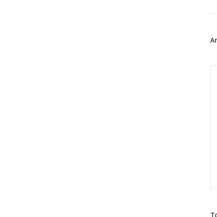
북
트
위
터
플
A
러
그
인
C
방
T