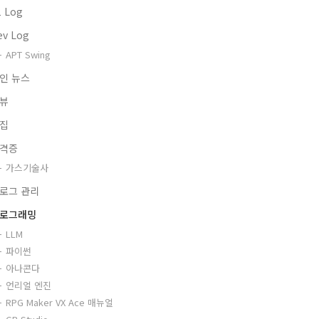
1 Log
ev Log
APT Swing
인 뉴스
뷰
집
격증
가스기술사
로그 관리
로그래밍
LLM
파이썬
아나콘다
언리얼 엔진
RPG Maker VX Ace 매뉴얼