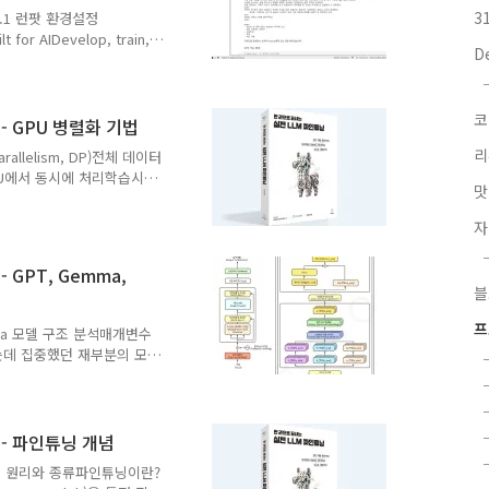
3
.4.1 런팟 환경설정
t for AIDevelop, train,
D
-demand GPUs with GPU
w.runpod.io H100PCIe x
200GBgit clone
코
lm-
 - GPU 병렬화 기법
리
rallelism, DP)전체 데이터
PU에서 동시에 처리학습시
맛
효과적으로 다룰 수 있음모
병렬화 기법이 등장 3.3.2
자
경망 모델을 여러 GPU에서 나누
 모델 병렬화)단일 GPU로
 GPT, Gemma,
하고 실행특정 시점에 대부
블
로 인한 부담이 전체적인 학
프
emma 모델 구조 분석매개변수
 높이는데 집중했던 재부분의 모
컴퓨팅 자원이 부족한 환경
input_layernorm,
트를 적절한 크기로 유지 → 안정적
edding) 도입 : 각 토큰의 위
 - 파인튜닝 개념
의 한계를 극복하기 위해
닝의 원리와 종류파인튜닝이란?
를 사용 3.2.2 Gemm..