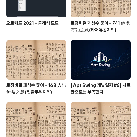
오토캐드 2021 - 클래식 모드
토정비결 괘상수 풀이 - 741 他處
有功之意(타처유공지의)
토정비결 괘상수 풀이 - 163 入出
[Apt Swing 개발일지 #6] 차트
無益之意(입출무익지의)
만으로는 부족했다