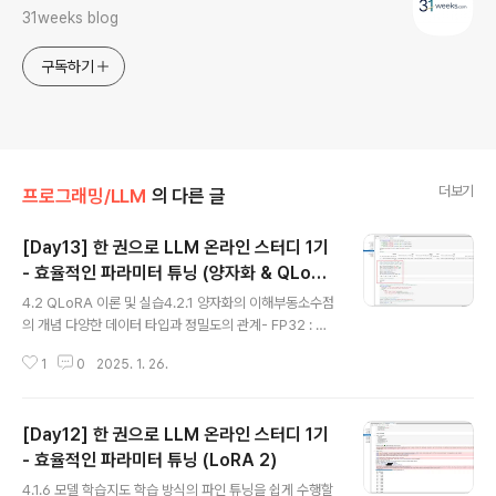
31weeks blog
구독하기
더보기
프로그래밍/LLM
의 다른 글
[Day13] 한 권으로 LLM 온라인 스터디 1기
- 효율적인 파라미터 튜닝 (양자화 & QLoR
글 내용
A)
4.2 QLoRA 이론 및 실습4.2.1 양자화의 이해부동소수점
의 개념 다양한 데이터 타입과 정밀도의 관계- FP32 : 실
수를 표현하는 표준적인 방식 중 하나, 단정밀도라고 불리
1
0
2025. 1. 26.
며 32비트(4바이트) 사용, 매우 넓은 범위의 숫자 표현 가
능, 0 주변의 숫자들을 더 세밀하게 표현할 수 있음(높은 정
밀도), 메모리 사용량이 큰 편이고 대규모 모델이나 데이터
[Day12] 한 권으로 LLM 온라인 스터디 1기
셋을 다룰 때 제한요소가 될 수 있음. - FP16 : 반정밀도라
고도 불리는 숫자 표현 방식, 16비트 사용, FP32 보다 정
- 효율적인 파라미터 튜닝 (LoRA 2)
글 내용
밀도 낮고 표현할 수 있는 값의 범위가 좁다, 메모리 사용량
4.1.6 모델 학습지도 학습 방식의 파인 튜닝을 쉽게 수행할