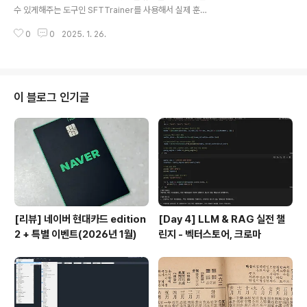
이 적고 계산 효율성이 높음, 같은 메모리 공간에 더 많은
수 있게해주는 도구인 SFTTrainer를 사용해서 실제 훈련
데이터를 저장할 수 있고 연산 속도도 빨라서대규모 머신
과정을 설정 4.1.7 학습한 모델 테스트하기generate를
러닝 모델 훈련이나 추론 과정에 자주 사용됨, 정밀도가 ..
0
0
2025. 1. 26.
이용한 테스트- generate 함수를 직접 사용- AutoMod
ellForCausalLM 클래스를 통해 직접 불러와서 사용 →
자연어 생성에 특화, generate 함수 제공- 생성 과정의
다양한 매개변수를 직접 조정할 수 있어 세밀한 제어 가능
pipeline를 이용한 테스트- 허깅페이스에서 제공하는 편
이 블로그 인기글
리한 기능 → 모델 사용 과정을 간소화- 모델 로딩, 토크나
이징, 텍스트 생성, 디코딩 등의 과정을 한 번에 처리- 내부
적으로 필요한 전처리와 후처리과정을 자동으로 수행 4.1.
8 모델 성능을 OpenAI로 평가하..
[리뷰] 네이버 현대카드 edition
[Day 4] LLM & RAG 실전 챌
2 + 특별 이벤트(2026년 1월)
린지 - 벡터스토어, 크로마