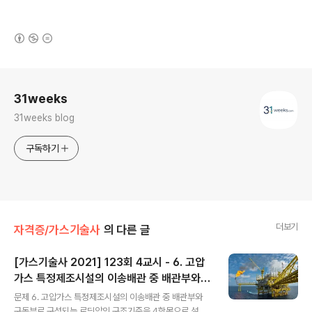
(새창열림)
로그 정보
31weeks
31weeks blog
구독하기
더보기
자격증/가스기술사
의 다른 글
[가스기술사 2021] 123회 4교시 - 6. 고압
가스 특정제조시설의 이송배관 중 배관부와
글 내용
구동부로 구성되는 로딩암의 구조기준을 4항
문제 6. 고압가스 특정제조시설의 이송배관 중 배관부와
목으로 설명하시오.
구동부로 구성되는 로딩암의 구조기준을 4항목으로 설명