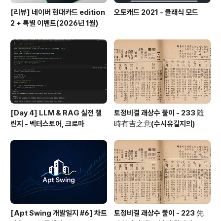
[리뷰] 네이버 현대카드 edition
오토캐드 2021 - 클래식 모드
2 + 특별 이벤트(2026년 1월)
[Day 4] LLM & RAG 실전 챌
토정비결 괘상수 풀이 - 233 隨
린지 - 벡터스토어, 크로마
時有吉之意(수시유길지의)
[Apt Swing 개발일지 #6] 차트
토정비결 괘상수 풀이 - 223 先