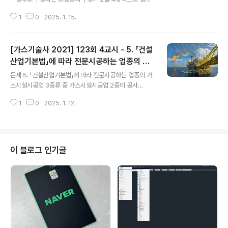
하시오. 1. 로딩암의 정의로딩암은 배관부와 구동부로 구
1
0
2025. 1. 15.
성하며, 다음 기준에 적합한 구조를 가지는 것으로 한
다. 2. 로딩암의 구조 기준로딩암의 구동부는 「항만법」제3
1조 및 같은 법 시행령 별표 5에서 정하는 시설장비 로서
[가스기술사 2021] 123회 4교시 - 5. 「건설
「항만시설장비 관리규칙」에 따른 검사를 받은 것이어야 한
다.배관 구조는 수송되는 고압가스의 중량, 배관등의 내압,
산업기본법」에 따라 전문시공하는 업종의 가
글 내용
배관등 및 그 부속설비의 자체무게, 토압, 수압, 열차하중,
스시설시공업 3종류 중 가스시설시공업 2종
문제 5. 「건설산업기본법」에 따라 전문시공하는 업종의 가
자동차하중, 부력 및 그 밖의 주하중과 풍화중, 설하중, 온
이 공사할 수 있는 업무내용에 대하여 6가지
스시설시공업 3종류 중 가스시설시공업 2종이 공사
도변화의 영향, 진동의 영향, 지진의 영향, 배닻으로 인한
로 나누어 설명하시오.
할 수 있는 업무내용에 대하여 6가지로 나누어 설명하시
충격의 영향, 파도 및 조류의 영향, 설치 시의 하중의 영향,
1
0
2025. 1. 12.
오. 1. 가스시설시공업배관, 보일러 등 가스시설을 시공할
다른 공사로 인한 영..
수 있는 전문업종을 의미하며, 공사 가능 범위에 따라 1~3
종으로 구분한다. 2. 가스시설시공업 2종이 공사할 수 있
는 업무내용 (6가지) 1) 가스시설공사(제3종)의 업무내용
에 해당하는 공사공사예정금액 1천5백만원 미만인 다음의
이 블로그 인기글
공사- 도시가스시설 중 특정 가스사용시설 외의 온수보일
러 ·온수기 및 그 부대시설의 설치 · 변경공사- 도시가스시
설 중 특정 가스사용시설로서 5만 kcal/h 이하의 온수보일
러 · 온수기 및 그 부대시설의 설치 · 변경공사- 액화석유가
스 사용시설 중 온수보일러..