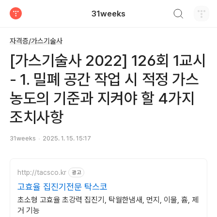
검색하기
31weeks
티스토리
자격증/가스기술사
[가스기술사 2022] 126회 1교시
- 1. 밀폐 공간 작업 시 적정 가스
농도의 기준과 지켜야 할 4가지
조치사항
31weeks
2025. 1. 15. 15:17
http://tacsco.kr
광고
고효율 집진기전문 탁스코
초소형 고효율 초강력 집진기, 탁월한냄새, 먼지, 이물, 흄, 제
거 기능