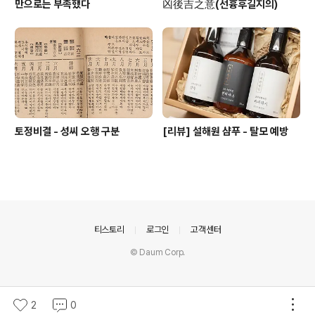
만으로는 부족했다
凶後吉之意(선흉후길지의)
토정비결 - 성씨 오행 구분
[리뷰] 설해원 샴푸 - 탈모 예방
의안내
티스토리
로그인
고객센터
© Daum Corp.
2
0