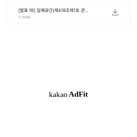
[별표 18] 밀폐공간(제618조제1호 관련)(산업안전보건기준에 관한 규칙).pdf
0.15MB