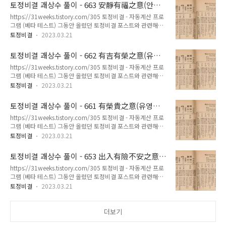
이므로 불완전한 프 31weeks.com 711 猶如草木開花之意(유
天老地荒 – 월모가연 천노지황 細流漫漫 必達干海 – 세류만만
토정비결 괘상수 풀이 - 663 安靜有福之意(안정
여초목개화지의) - 토정비결 괘상수 원본해설 [ 한해 운수 ] 尋芳
필달간해 才藝出衆 功..
유복지의)
https://31weeks.tistory.com/305 토정비결 - 자동계산 프로
春日 却見花開 – 심방춘일 각견화개 一身安逸 此外何望 – 일
그램 (베타 테스트) 그동안 올렸던 토정비결 포스트와 관련해서
신안일 차외하망 順風加帆 事多順成 – 순풍가범 사다순성 有
좀 더 쉽게 토정비결을 볼 수 없을까 생각하다가 파이썬으로 자
財有權 上下無憂 – 유재유권 상하무우 乘馬出門 日行千里 –
토정비결
2023.03.21
동계산 프로그램을 만들어봤습니다. 아직 테스트 중인 프로그램
승마출문 일행천리 閑坐高樓 其樂滔滔 – 한좌고루 기락도도
이므로 불완전한 프 31weeks.com 663 安靜有福之意(안정유
燕語東風 其子和之 – 연어동풍 기자화지 貴人來助 財祿可得
토정비결 괘상수 풀이 - 662 有吉有榮之意(유길
복지의) - 토정비결 괘상수 원본해설 [ 한해 운수 ] 九月丹楓 勝
– 귀인래조 재록가득 高朋..
유영지의)
https://31weeks.tistory.com/305 토정비결 - 자동계산 프로
於牧丹 – 구월단풍 승어목단 年運最吉 生活泰平 – 연운최길
그램 (베타 테스트) 그동안 올렸던 토정비결 포스트와 관련해서
생활태평 若非移居 一次遠行 – 약비이거 일차원행 身數大吉
좀 더 쉽게 토정비결을 볼 수 없을까 생각하다가 파이썬으로 자
必有喜事 – 신수대길 필유희사 勿爲急圖 晩得成就 – 물위급도
토정비결
2023.03.21
동계산 프로그램을 만들어봤습니다. 아직 테스트 중인 프로그램
만득성취 財數如意 事不順成 – 재수여의 사불순성 瑤池王母
이므로 불완전한 프 31weeks.com 662 有吉有榮之意(유길유
生不知老 – 요지왕모 생불지로 財自外來 最利此月 – 재자외래
토정비결 괘상수 풀이 - 661 有榮貴之意(유영귀
영지의) - 토정비결 괘상수 원본해설 [ 한해 운수 ] 六里靑山 眼
최리차월 臨深不溺 登..
지의)
https://31weeks.tistory.com/305 토정비결 - 자동계산 프로
前別界 – 육리청산 안전별계 夫婦和合 家道旺盛 – 부부화합
그램 (베타 테스트) 그동안 올렸던 토정비결 포스트와 관련해서
가도왕성 若非官祿 意外得財 – 약비관록 의외득재 到處有財
좀 더 쉽게 토정비결을 볼 수 없을까 생각하다가 파이썬으로 자
財帛陳陳 – 도처유재 재백진진 三春之數 所望如意 – 삼춘지수
토정비결
2023.03.21
동계산 프로그램을 만들어봤습니다. 아직 테스트 중인 프로그램
소망여의 今年之數 名利俱興 – 금년지수 명리구흥 晨鵲報喜
이므로 불완전한 프 31weeks.com 661 有榮貴之意(유영귀지
利在西方 – 신작보희 이재서방 七月螢火 光照十里 – 칠월형화
토정비결 괘상수 풀이 - 653 出入有險不安之意
의) - 토정비결 괘상수 원본해설 [ 한해 운수 ] 九重丹桂 我先折
광조십리 吉人天祐 自..
(출입유험불안지의)
https://31weeks.tistory.com/305 토정비결 - 자동계산 프로
揷 – 구중단계 아선절삽 春回故國 萬物始生 – 춘회고국 만물시
그램 (베타 테스트) 그동안 올렸던 토정비결 포스트와 관련해서
생 若逢貴人 可得功名 – 약봉귀인 가득공명 有財有權 食祿陳
좀 더 쉽게 토정비결을 볼 수 없을까 생각하다가 파이썬으로 자
陳 – 유재유권 식록진진 勿爲人爭 或有訟事 – 물위인쟁 혹유송
토정비결
2023.03.21
동계산 프로그램을 만들어봤습니다. 아직 테스트 중인 프로그램
사 官祿隨身 生男之數 – 관록수신 생남지수 春風三月 萬和方
이므로 불완전한 프 31weeks.com 653 出入有險不安之意(출
暢 – 춘풍삼월 만화방창 錦衣玉食 和氣滿堂 – 금의옥식 화기만
입유험불안지의) - 토정비결 괘상수 원본해설 [ 한해 운수 ] 成功
더보기
당 宴開高樓 鼓琵吹..
者去 前功可惜 – 성공자거 전공가석 雖有吉事 有名無實 – 수