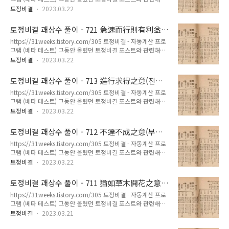
좀 더 쉽게 토정비결을 볼 수 없을까 생각하다가 파이썬으로 자
有良妻 大禍不侵 – 가유양처 대화불침 一身困苦 貴人扶助 –
토정비결
2023.03.22
동계산 프로그램을 만들어봤습니다. 아직 테스트 중인 프로그램
일신곤고 귀인부조 雖有辛苦 晩得良人 – 수유신고 만득양인
이므로 불완전한 프 31weeks.com 722 事有未決之意(사유미
露濕荷葉 圓轉可愛 – 노습하엽 원전가애 東阡西陌 芳草如烟
토정비결 괘상수 풀이 - 721 急速而行則有利益
결지의) - 토정비결 괘상수 원본해설 [ 한해 운수 ] 日中不決 好
– 동천서맥 방초여연 事與..
之意(급속이행즉유이익지의)
https://31weeks.tistory.com/305 토정비결 - 자동계산 프로
事多魔 – 일중불결 호사다마 年運不利 吉中有凶 – 연운불리
그램 (베타 테스트) 그동안 올렸던 토정비결 포스트와 관련해서
길중유흉 如干財數 少得多失 – 여간재수 소득다실 其心正直
좀 더 쉽게 토정비결을 볼 수 없을까 생각하다가 파이썬으로 자
助我者少 – 기심정직 조아자소 家有憂患 心神難定 – 가유우환
토정비결
2023.03.22
동계산 프로그램을 만들어봤습니다. 아직 테스트 중인 프로그램
심신난정 今年之數 勿謨他營 – 금년지수 물모타영 梁園雖好
이므로 불완전한 프 31weeks.com 721 急速而行則有利益之
不可久留 – 양원수호 불가구류 四時之存 成功者去 – 사시지존
토정비결 괘상수 풀이 - 713 進行求得之意(진행
意(급속이행즉유이익지의) - 토정비결 괘상수 원본해설 [ 한해
성공자거 旅館燈寒 客..
구득지의)
https://31weeks.tistory.com/305 토정비결 - 자동계산 프로
운수 ] 陰陽和合 萬物化生 – 음양화합 만물화생 名高有權 漸
그램 (베타 테스트) 그동안 올렸던 토정비결 포스트와 관련해서
漸亨通 – 명고유권 점점형통 恩人恒助 廣置田庄 – 은인항조
좀 더 쉽게 토정비결을 볼 수 없을까 생각하다가 파이썬으로 자
광치전장 驛馬倒文 出他成功 – 역마도문 출타성공 事事如意
토정비결
2023.03.22
동계산 프로그램을 만들어봤습니다. 아직 테스트 중인 프로그램
安樂之數 – 사사여의 안락지수 常時施德 福祿自來 – 상시시덕
이므로 불완전한 프 31weeks.com 713 進行求得之意(진행구
복록자래 太昊時節 結繩爲政 – 태호시절 결승위정 鶴鳴九皐
토정비결 괘상수 풀이 - 712 不達不成之意(부달
득지의) - 토정비결 괘상수 원본해설 [ 한해 운수 ] 龍蟠虎踞 風
聲聞干天 – 학명구고 성문간..
불성지의)
https://31weeks.tistory.com/305 토정비결 - 자동계산 프로
雲際會 – 용반호거 풍운재회 千里他鄕 喜逢親友 – 천리타향
그램 (베타 테스트) 그동안 올렸던 토정비결 포스트와 관련해서
희봉친우 金星隨身 求財如意 – 금성수신 구재여의 經營之事
좀 더 쉽게 토정비결을 볼 수 없을까 생각하다가 파이썬으로 자
必有成事 – 경영지사 필유성사 今年之數 外貧內富 – 금년지수
토정비결
2023.03.22
동계산 프로그램을 만들어봤습니다. 아직 테스트 중인 프로그램
외빈내부 家人和睦 一家泰平 – 가인화목 일가태평 東風淡蕩
이므로 불완전한 프 31weeks.com 712 不達不成之意(부달불
柳含生意 – 동풍담당 류함생의 步步行進 漸入佳境 – 보보행진
토정비결 괘상수 풀이 - 711 猶如草木開花之意
성지의) - 토정비결 괘상수 원본해설 [ 한해 운수 ] 銀鱗萬點 金
점입가경 因人成事 千..
(유여초목개화지의)
https://31weeks.tistory.com/305 토정비결 - 자동계산 프로
角未成 – 은린만점 금각미성 雖有難事 事有成就 – 수유난사
그램 (베타 테스트) 그동안 올렸던 토정비결 포스트와 관련해서
사유성취 馳馬花衢 意氣洋洋 – 치마화구 의기양양 幸逢貴人
좀 더 쉽게 토정비결을 볼 수 없을까 생각하다가 파이썬으로 자
名振四方 – 행봉귀인 명진사방 運數亨通 必是成功 – 운수형통
토정비결
2023.03.21
동계산 프로그램을 만들어봤습니다. 아직 테스트 중인 프로그램
필시성공 若非榮貴 官訟口舌 – 약비영귀 관송구설 月姆佳緣