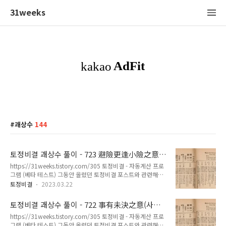
31weeks
괘상수
144
토정비결 괘상수 풀이 - 723 避險更逢小險之意
(피험갱봉소험지의)
https://31weeks.tistory.com/305 토정비결 - 자동계산 프로
그램 (베타 테스트) 그동안 올렸던 토정비결 포스트와 관련해서
좀 더 쉽게 토정비결을 볼 수 없을까 생각하다가 파이썬으로 자
토정비결
2023.03.22
동계산 프로그램을 만들어봤습니다. 아직 테스트 중인 프로그램
이므로 불완전한 프 31weeks.com 723 避險更逢小險之意(피
토정비결 괘상수 풀이 - 722 事有未決之意(사유
험갱봉소험지의) - 토정비결 괘상수 원본해설 [ 한해 운수 ] 一渡
미결지의)
https://31weeks.tistory.com/305 토정비결 - 자동계산 프로
滄波 後津何濟 – 일도창파 후진하제 生活之道 去去益甚 – 생
그램 (베타 테스트) 그동안 올렸던 토정비결 포스트와 관련해서
활지도 거거익심 事多未決 必多煩憫 – 사다미결 필다번민 家