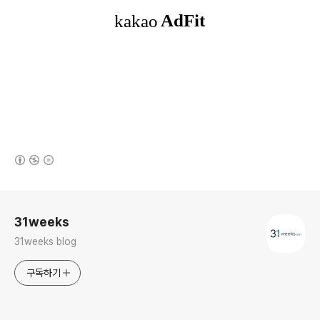
(새창열림)
로그 정보
31weeks
31weeks blog
구독하기