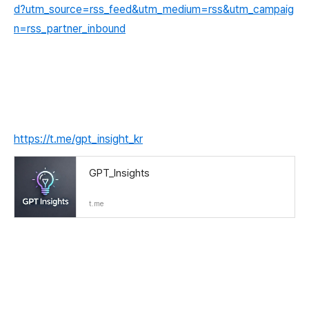
d?utm_source=rss_feed&utm_medium=rss&utm_campaig
n=rss_partner_inbound
https://t.me/gpt_insight_kr
GPT_Insights
t.me