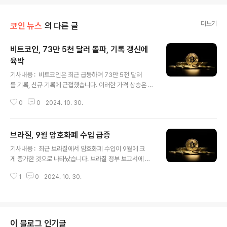
더보기
코인 뉴스
의 다른 글
비트코인, 73만 5천 달러 돌파, 기록 갱신에
육박
글 내용
기사내용 : 비트코인은 최근 급등하며 73만 5천 달러
를 기록, 신규 기록에 근접했습니다. 이러한 가격 상승은 글
로벌 경제 불확실성과 디지털 자산에 대한 투자자들의 관
0
0
2024. 10. 30.
심 증가로 인해 발생했습니다. 많은 전문가는 이러한 상승
세가 지속될 것으로 전망하고 있으며, 비트코인의 통화 가
치가 더욱 견고해질 것으로 예상하고 있습니다. 시장에 미
브라질, 9월 암호화폐 수입 급증
치는 영향 : 비트코인의 가격 상승은 전체 암호화폐 시장
글 내용
에 긍정적인 영향을 미칩니다. 주요 암호화폐들의 가격 상
기사내용 : 최근 브라질에서 암호화폐 수입이 9월에 크
승을 유도하고, 일반 투자자 및 기관 투자자들의 참여를 증
게 증가한 것으로 나타났습니다. 브라질 정부 보고서에 따
가시킬 수 있습니다. 과거에도 비트코인의 급등은 다른 암
르면, 수입량과 관련된 수치가 크게 증가하면서 암호화
호화폐의 가격을 동반 상승시키는 경향이 있었으며, 이러
1
0
2024. 10. 30.
폐 시장에 대한 관심과 수요가 꾸준히 상승하고 있음을 보
한 흐름은 투자 심리를 긍정적으로 변화시켜 암호화폐 시
여주고 있습니다. 이는 암호화폐가 글로벌 결제 수단으
장의 확대를 촉진할 가능성이 큽니다. ur..
로 영향력을 확대함에 따라, 브라질이 이를 적극적으로 수
용하고 있음을 시사합니다. 시장에 미치는 영향 : 브라질
의 암호화폐 수입 급증은 두 가지 면에서 시장에 긍정적 영
이 블로그 인기글