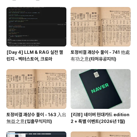
향을 미칠 수 있습니다. 첫째, 브라질 내 암호화폐 사용
에 대한 인식 변화와 함께, 더 많은 거래소와 점포에서 암호
화폐가 결제 수단으로 채택될 것입니다. 둘째, 브라질의 사
례는 다른 국가들에게도 암호화폐 수용의 긍정적 모델
로 작용할 수 있어, 국제적으로 암호화폐 시장의..
[Day 4] LLM & RAG 실전 챌
토정비결 괘상수 풀이 - 741 他處
린지 - 벡터스토어, 크로마
有功之意(타처유공지의)
토정비결 괘상수 풀이 - 163 入出
[리뷰] 네이버 현대카드 edition
無益之意(입출무익지의)
2 + 특별 이벤트(2026년 1월)