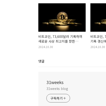
비트코인, 73,600달러 기록하며
비트코인, 7
새로운 사상 최고치를 향한
기록 갱신에
펀더멘털 신호
2024.10.30
2024.10.30
댓글
31weeks
31weeks blog
구독하기