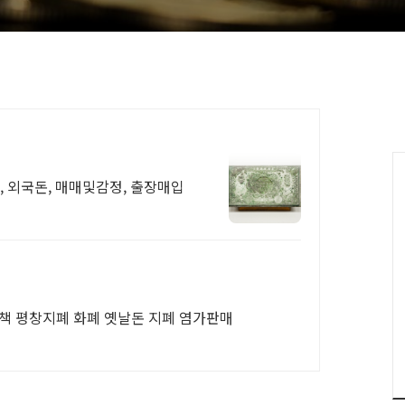
화, 외국돈, 매매및감정, 출장매입
표책 평창지폐 화폐 옛날돈 지폐 염가판매