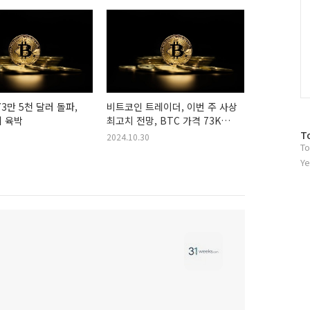
3만 5천 달러 돌파,
비트코인 트레이더, 이번 주 사상
 육박
최고치 전망, BTC 가격 73K
근접
방
T
2024.10.30
To
문
자
Ye
수