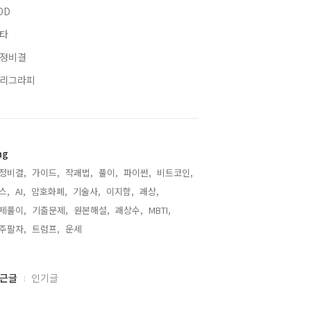
OD
타
정비결
리그라피
ag
정비결,
가이드,
작괘법,
풀이,
파이썬,
비트코인,
스,
AI,
암호화폐,
기술사,
이지함,
괘상,
제풀이,
기출문제,
원본해설,
괘상수,
MBTI,
주팔자,
트럼프,
운세,
근글
인기글