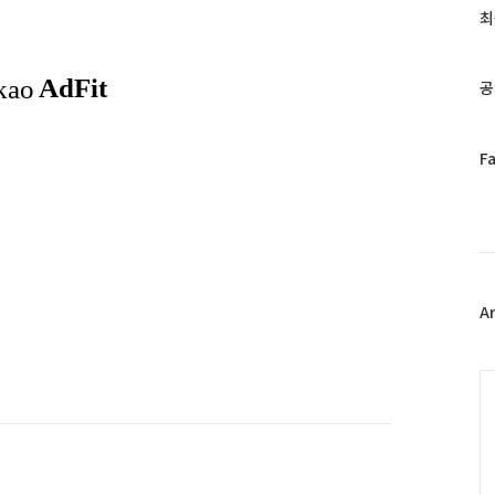
과
최
인
기
글
공
페
F
이
스
북
트
위
터
플
A
러
그
인
C