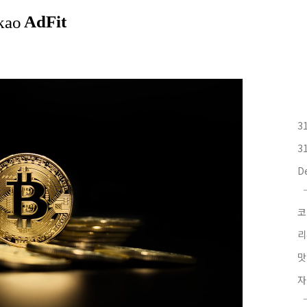
3
3
D
코
리
맛
자