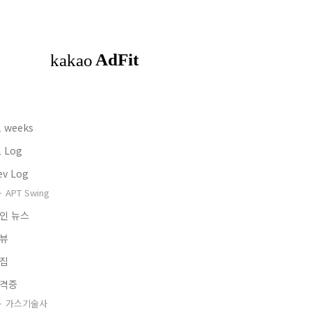
1 weeks
1 Log
ev Log
APT Swing
인 뉴스
뷰
집
격증
가스기술사