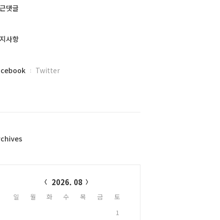
근댓글
지사항
acebook
Twitter
rchives
alendar
2026. 08
일
월
화
수
목
금
토
1