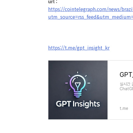
url :
https://cointelegraph.com/news/braz
utm_source=rss_feed&utm_medium=
https://t.me/gpt_insight_kr
GPT_
실시간 
ChatGP
and Ma
t.me