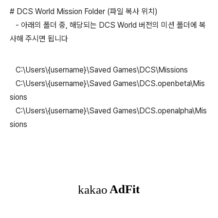
# DCS World Mission Folder (파일 복사 위치)
- 아래의 폴더 중, 해당되는 DCS World 버전의 미션 폴더에 복
사해 주시면 됩니다
C:\Users\{username}\Saved Games\DCS\Missions
C:\Users\{username}\Saved Games\DCS.openbeta\Mis
sions
C:\Users\{username}\Saved Games\DCS.openalpha\Mis
sions