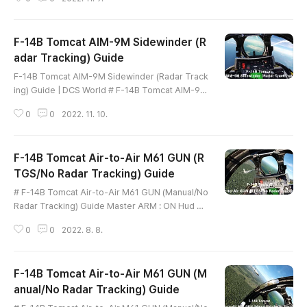
er ARM : ON Hud Display Mode : A/A (check) S
W Cool : ON Weapon Selector : UP (SW) ...... key
setting Mode/STP : NORM CAGE/SEAM ...... key
F-14B Tomcat AIM-9M Sidewinder (R
setting Missile Launch : Space Bar # Mission Fil
e # DCS World Mission Folder (파일 복사 위치) - 아
adar Tracking) Guide
글 내용
래의 폴더 중, 해당되는 DCS World 버전의 미션 폴더에
F-14B Tomcat AIM-9M Sidewinder (Radar Track
복사해..
ing) Guide | DCS World # F-14B Tomcat AIM-9 S
idewinder (No Radar Tracking) Guide Master A
0
0
2022. 11. 10.
RM : ON Hud Display Mode : A/A (check) SW Co
ol : ON Weapon Selector : UP (SW) ...... key settin
g Mode/STP : NORM Target Designate Switch F
F-14B Tomcat Air-to-Air M61 GUN (R
orward / PAL (Pilot Automatic Lockon Mode) ......
key setting CAGE/SEAM ...... key setting Missile
TGS/No Radar Tracking) Guide
글 내용
Launch : Space Bar # Mission ..
# F-14B Tomcat Air-to-Air M61 GUN (Manual/No
Radar Tracking) Guide Master ARM : ON Hud Di
splay Mode : A/A (check) Set Gunsight Elevation
0
0
2022. 8. 8.
Lead : 53 miles (check) Air Source Selector : Bo
th ENG. (check) Gun Rate : High Weapon Selecto
r : UP (GUN) ...... key setting Gun Fire : Space Bar
F-14B Tomcat Air-to-Air M61 GUN (M
# Mission File # DCS World Mission Folder (파일
복사 위치) - 아래의 폴더 중, 해당되는 DCS World 버전
anual/No Radar Tracking) Guide
글 내용
의 미션 폴더에 복사해 주시면 됩니다 C:\Users\{u..