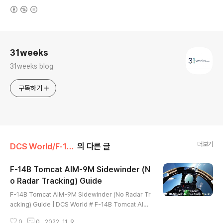
(새창열림)
로그 정보
31weeks
31weeks blog
구독하기
더보기
DCS World/F-14B Tomcat
의 다른 글
F-14B Tomcat AIM-9M Sidewinder (N
o Radar Tracking) Guide
글 내용
F-14B Tomcat AIM-9M Sidewinder (No Radar Tr
acking) Guide | DCS World # F-14B Tomcat AIM
-9 Sidewinder (No Radar Tracking) Guide Mast
0
0
2022. 11. 9.