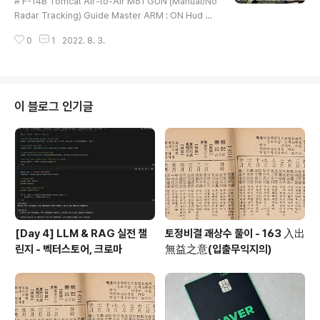
# F-14B Tomcat Air-to-Air M61 GUN (Manual/No
Radar Tracking) Guide Master ARM : ON Hud Di
splay Mode : A/A (check) Set Gunsight Elevation
0
1
2022. 8. 3.
Lead : 53 miles (check) Air Source Selector : Bo
th ENG. (check) Gun Rate : High Weapon Selecto
r : UP (GUN) ...... key setting Press the 'CAGE/SE
AM' button : Manual Air-to-Air Gun Mode ...... ke
y setting Gun Fire : Space Bar # Mission File # D
이 블로그 인기글
CS World Mission Fo..
[Day 4] LLM & RAG 실전 챌
토정비결 괘상수 풀이 - 163 入出
린지 - 벡터스토어, 크로마
無益之意(입출무익지의)