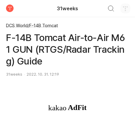
검색하기
31weeks
티스토리
DCS World/F-14B Tomcat
F-14B Tomcat Air-to-Air M6
1 GUN (RTGS/Radar Trackin
g) Guide
31weeks
2022. 10. 31. 12:19