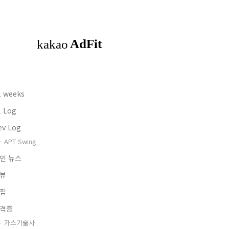
1 weeks
1 Log
ev Log
APT Swing
인 뉴스
뷰
집
격증
가스기술사