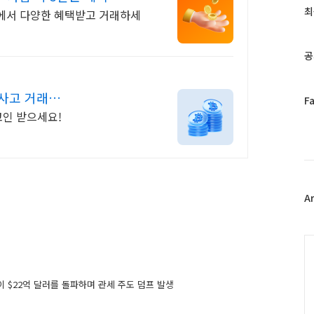
과
최
썸에서 다양한 혜택받고 거래하세
인
기
글
공
사고 거래
페
F
이
코인 받으세요!
스
북
트
위
터
플
A
러
그
인
C
산이 $22억 달러를 돌파하며 관세 주도 덤프 발생