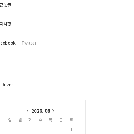
근댓글
지사항
acebook
Twitter
rchives
alendar
2026. 08
일
월
화
수
목
금
토
1