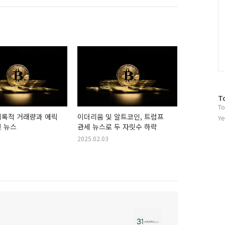
방
T
To
문
기록적 거래량과 에릭
이더리움 및 알트코인, 트럼프
자
Ye
 뉴스
관세 뉴스로 두 자릿수 하락
수
2025.02.03