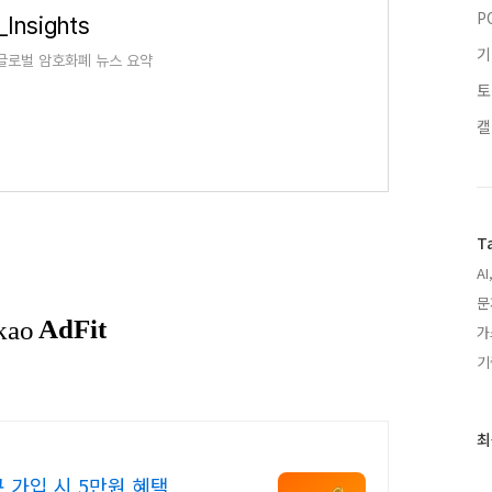
P
Insights
기
글로벌 암호화폐 뉴스 요약
토
캘
T
AI
문
가
기
최
최
근
 가입 시 5만원 혜택
글