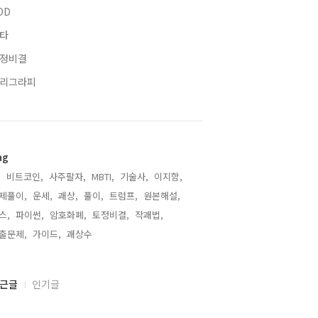
OD
타
정비결
리그라피
ag
,
비트코인,
사주팔자,
MBTI,
기술사,
이지함,
제풀이,
운세,
괘상,
풀이,
트럼프,
원본해설,
스,
파이썬,
암호화폐,
토정비결,
작괘법,
출문제,
가이드,
괘상수,
근글
인기글